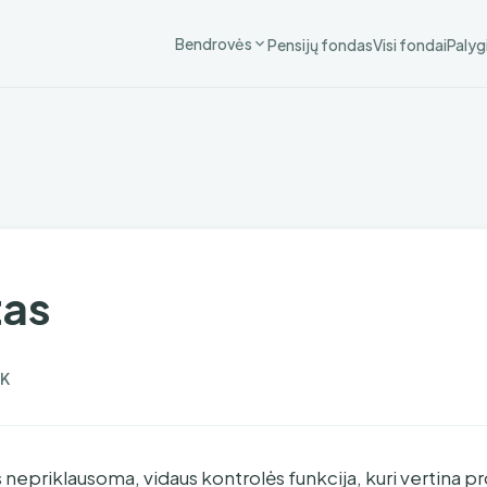
Bendrovės
Pensijų fondas
Visi fondai
Palyg
tas
K
s nepriklausoma, vidaus kontrolės funkcija, kuri vertina 