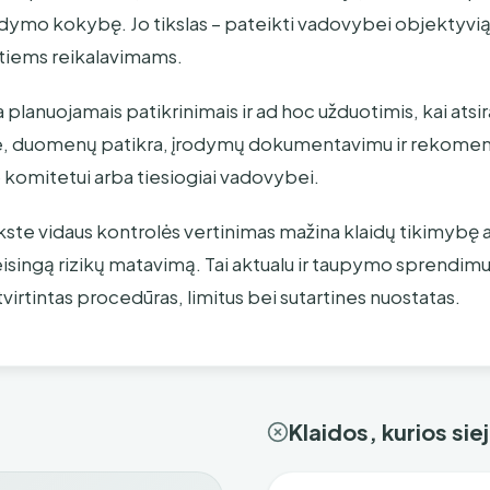
 valdymo kokybę. Jo tikslas – pateikti vadovybei objektyvi
ytiems reikalavimams.
a planuojamais patikrinimais ir ad hoc užduotimis, kai atsi
lize, duomenų patikra, įrodymų dokumentavimu ir rekomen
 komitetui arba tiesiogiai vadovybei.
kste vidaus kontrolės vertinimas mažina klaidų tikimybę 
singą rizikų matavimą. Tai aktualu ir taupymo sprendimuos
irtintas procedūras, limitus bei sutartines nuostatas.
Klaidos, kurios si