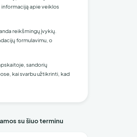
ą informaciją apie veiklos
randa reikšmingų įvykių.
dacijų formulavimu, o
apskaitoje, sandorių
e, kai svarbu užtikrinti, kad
ejamos su šiuo terminu