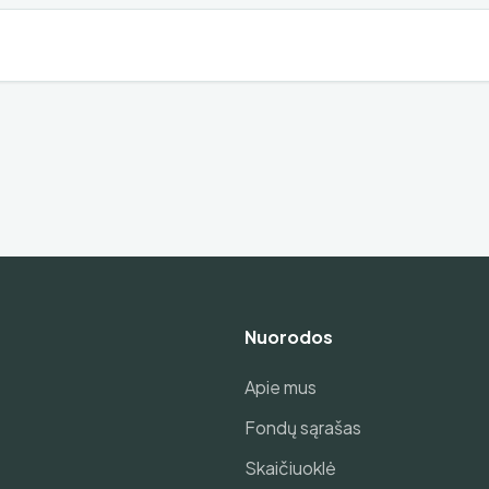
Nuorodos
Apie mus
Fondų sąrašas
Skaičiuoklė