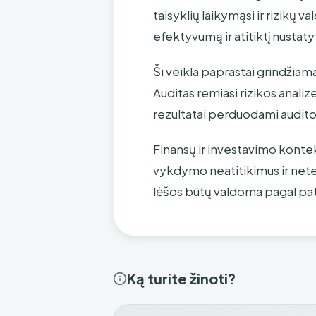
taisyklių laikymąsi ir rizikų
efektyvumą ir atitiktį nustat
Ši veikla paprastai grindžiam
Auditas remiasi rizikos ana
rezultatai perduodami audito
Finansų ir investavimo konte
vykdymo neatitikimus ir netei
lėšos būtų valdoma pagal patv
Ką turite žinoti?