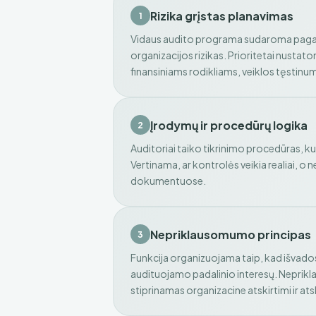
Rizika grįstas planavimas
1
Vidaus audito programa sudaroma pagal
organizacijos rizikas. Prioritetai nustato
finansiniams rodikliams, veiklos tęstinumui 
Įrodymų ir procedūrų logika
2
Auditoriai taiko tikrinimo procedūras, ku
Vertinama, ar kontrolės veikia realiai, o n
dokumentuose.
Nepriklausomumo principas
3
Funkcija organizuojama taip, kad išvad
audituojamo padalinio interesų. Neprik
stiprinamas organizacine atskirtimi ir a