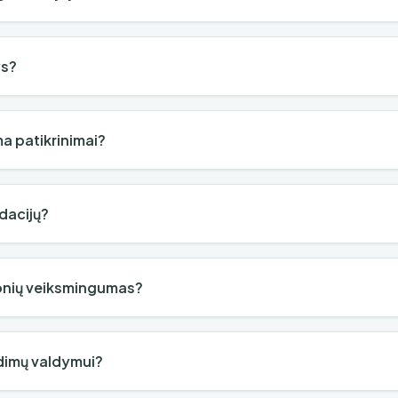
ys?
a patikrinimai?
dacijų?
onių veiksmingumas?
dimų valdymui?