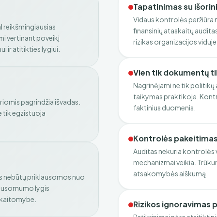
Tapatinimas su išorin
Vidaus kontrolės peržiūra 
 reikšmingiausias
finansinių ataskaitų audita
mi vertinant poveikį
rizikas organizacijos viduje
ir atitikties lygiui.
Vien tik dokumentų t
Nagrinėjami ne tik politikų
taikymas praktikoje. Kont
riomis pagrindžia išvadas.
faktinius duomenis.
e tik egzistuoja
Kontrolės pakeitimas 
Auditas nekuria kontrolės v
mechanizmai veikia. Trūku
atsakomybės aiškumą.
os nebūtų priklausomos nuo
lausomumo lygis
tskaitomybe.
Rizikos ignoravimas 