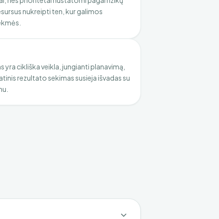
iai, nes prioritetai nustatomi pagal rizikų
esursus nukreipti ten, kur galimos
sekmės.
 yra cikliška veikla, jungianti planavimą,
atinis rezultato sekimas susieja išvadas su
mu.