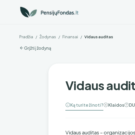
Pradžia
/
Žodynas
/
Finansai
/
Vidaus auditas
Grįžti į žodyną
Vidaus audi
Ką turite žinoti?
Klaidos
DU
Vidaus auditas – organizacijo