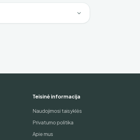
Teisinė informacija
Naudojimosi taisyklės
Privatumo politika
Apie mus