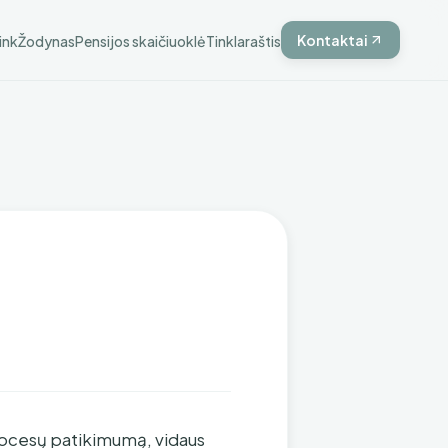
Kontaktai
ink
Žodynas
Pensijos skaičiuoklė
Tinklaraštis
procesų patikimumą, vidaus