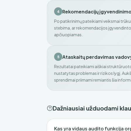
Rekomendacijų įgyvendinim
4
Po patikrinimų pateikiami veiksmai trūku
stebima, ar rekomendacijos įgyvendintos 
apčiuopiamas.
Ataskaitų perdavimas vadov
5
Rezultatai pateikiami aiškiai struktūruo
nustatytas problemas ir rizikos lygį. Au
sprendimai priimami remiantis šia inform
Dažniausiai užduodami kla
Kas yra vidaus audito funkcija or