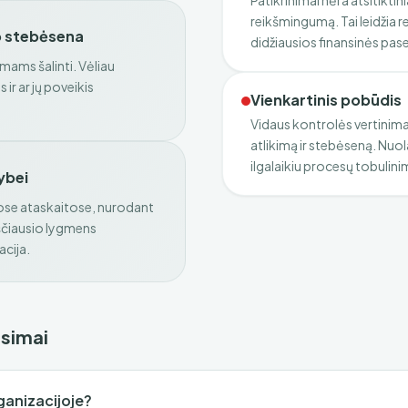
Patikrinimai nėra atsitiktin
reikšmingumą. Tai leidžia r
o stebėsena
didžiausios finansinės pa
mams šalinti. Vėliau
ir ar jų poveikis
Vienkartinis pobūdis
Vidaus kontrolės vertinimas
atlikimą ir stebėseną. Nuol
ilgalaikiu procesų tobulini
ybei
tose ataskaitose, nurodant
kščiausio lygmens
acija.
usimai
ganizacijoje?