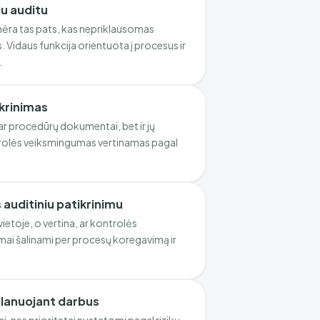
iu auditu
nėra tas pats, kas nepriklausomas
s. Vidaus funkcija orientuota į procesus ir
.
ikrinimas
 ar procedūrų dokumentai, bet ir jų
rolės veiksmingumas vertinamas pagal
auditiniu patikrinimu
ietoje, o vertina, ar kontrolės
mai šalinami per procesų koregavimą ir
planuojant darbus