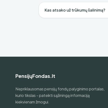
Kas atsako už trūkumų šalinimą?
PensijųFondas.lt
Nepriklausomas pensijų fondų palyginimo portalas,
kurio tikslas - pateikti sąžiningą informaciją
kiekvienam žmogui.