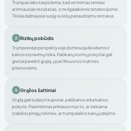
Trumpas laikotarpis lemia, kad vertinimas remiasi
artimiausiais rezultatais, o ne ilgalaikėmis tendencijomis.
Tikslai dažniausiai susiję su lėšų panaudojimu netrukus.
Rizikų pobūdis
2
Trumpesnėje perspektyvoje dominuoja likvidumo ir
kainos svyravimų rizika. Palūkanų normų pokyčiai gali
greitai paveikti grąžą, ypač fiksuotos trukmės
priemonėms.
Grąžos šaltiniai
3
Grąžą gali sudaryti kuponai, palūkanos arba kainos
pokytis. Pasirinkimas priklauso nuo to, ar siekiama
stabilios pinigų tėkmės, ar trumpalaikio kainų judėjimo.