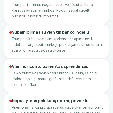
Trumpas terminas negarantuoja vertės stabilumo.
Kainos svyravimai ir rinkos likvidumas gali sukelti
nuostolius net ir trumpu metu.
Supainiojimas su vien tik banko indėliu
Trumpalaikės investavimo priemonės apima ne tik
indėlius. Tai gali būti ir rinkoje prekiaujami instrumentai, ir
su išpirkimu susijusios struktūros.
Vien horizontu paremtas sprendimas
Laiko trukmė nėra vienintelis kriterijus. Rizikų šaltiniai,
išlaidos ir pinigų srautų grafikas turi būti vertinami
kompleksiškai.
Nepaisymas palūkanų normų poveikio
Priemonėms, kurių grąža susijusi su palūkanomis, normų