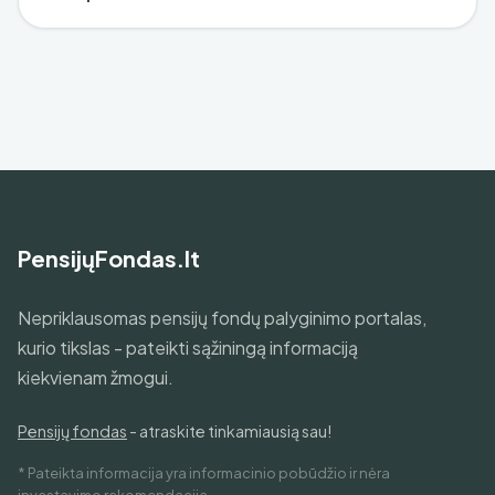
PensijųFondas.lt
Nepriklausomas pensijų fondų palyginimo portalas,
kurio tikslas - pateikti sąžiningą informaciją
kiekvienam žmogui.
Pensijų fondas
- atraskite tinkamiausią sau!
* Pateikta informacija yra informacinio pobūdžio ir nėra