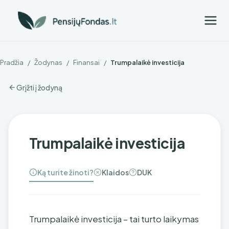
Pradžia
/
Žodynas
/
Finansai
/
Trumpalaikė investicija
Grįžti į žodyną
Trumpalaikė investicija
Ką turite žinoti?
Klaidos
DUK
Trumpalaikė investicija – tai turto laikymas