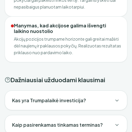
pokyčiai gali pakeisti rinkos vertę. Tai gali išryškėti dar
nepasibaigus planuotam laikotarpiui.
Manymas, kad akcijose galima išvengti
laikino nuostolio
Akcijų pozicijos trumpame horizonte gali greitai mažėti
dėl naujienų ir paklausos pokyčių. Realizuotas rezultatas
priklauso nuo pardavimo laiko.
Dažniausiai užduodami klausimai
Kas yra Trumpalaikė investicija?
Kaip pasirenkamas tinkamas terminas?