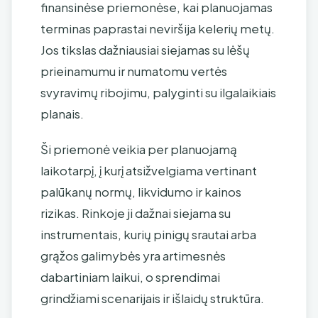
finansinėse priemonėse, kai planuojamas
terminas paprastai neviršija kelerių metų.
Jos tikslas dažniausiai siejamas su lėšų
prieinamumu ir numatomu vertės
svyravimų ribojimu, palyginti su ilgalaikiais
planais.
Ši priemonė veikia per planuojamą
laikotarpį, į kurį atsižvelgiama vertinant
palūkanų normų, likvidumo ir kainos
rizikas. Rinkoje ji dažnai siejama su
instrumentais, kurių pinigų srautai arba
grąžos galimybės yra artimesnės
dabartiniam laikui, o sprendimai
grindžiami scenarijais ir išlaidų struktūra.