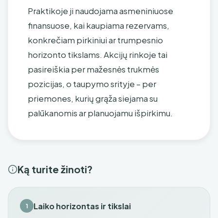
Praktikoje ji naudojama asmeniniuose
finansuose, kai kaupiama rezervams,
konkrečiam pirkiniui ar trumpesnio
horizonto tikslams. Akcijų rinkoje tai
pasireiškia per mažesnės trukmės
pozicijas, o taupymo srityje – per
priemones, kurių grąža siejama su
palūkanomis ar planuojamu išpirkimu.
Ką turite žinoti?
Laiko horizontas ir tikslai
1