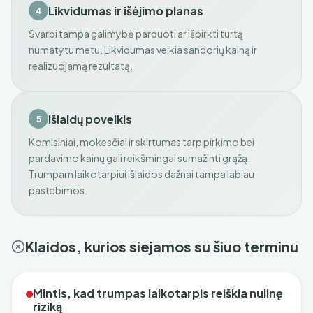
Likvidumas ir išėjimo planas
4
Svarbi tampa galimybė parduoti ar išpirkti turtą
numatytu metu. Likvidumas veikia sandorių kainą ir
realizuojamą rezultatą.
Išlaidų poveikis
5
Komisiniai, mokesčiai ir skirtumas tarp pirkimo bei
pardavimo kainų gali reikšmingai sumažinti grąžą.
Trumpam laikotarpiui išlaidos dažnai tampa labiau
pastebimos.
Klaidos, kurios siejamos su šiuo terminu
Mintis, kad trumpas laikotarpis reiškia nulinę
riziką