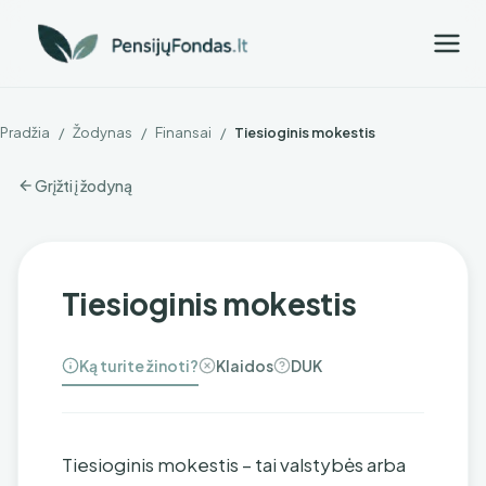
Pradžia
/
Žodynas
/
Finansai
/
Tiesioginis mokestis
Grįžti į žodyną
Tiesioginis mokestis
Ką turite žinoti?
Klaidos
DUK
Tiesioginis mokestis – tai valstybės arba