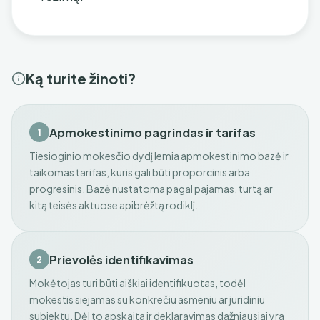
Ką turite žinoti?
Apmokestinimo pagrindas ir tarifas
1
Tiesioginio mokesčio dydį lemia apmokestinimo bazė ir
taikomas tarifas, kuris gali būti proporcinis arba
progresinis. Bazė nustatoma pagal pajamas, turtą ar
kitą teisės aktuose apibrėžtą rodiklį.
Prievolės identifikavimas
2
Mokėtojas turi būti aiškiai identifikuotas, todėl
mokestis siejamas su konkrečiu asmeniu ar juridiniu
subjektu. Dėl to apskaita ir deklaravimas dažniausiai yra