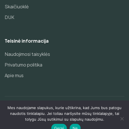
Skaičiuoklė
DUK
Teisinė informacija
Naudojimosi taisyklės
Privatumo politika
Apie mus
Mes naudojame slapukus, kurie užtikrina, kad Jums bus patogu
© 2026 Geriausias pensijų fondas Jums!. Visos teisės
naudotis tinklalapiu. Jei toliau naršysite mūsų tinklalapyje, tai
saugomos.
tolygu Jūsų sutikimui su slapukų naudojimu.
Gerai
Ne