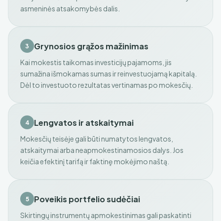
asmeninės atsakomybės dalis.
Grynosios grąžos mažinimas
3
Kai mokestis taikomas investicijų pajamoms, jis
sumažina išmokamas sumas ir reinvestuojamą kapitalą.
Dėl to investuoto rezultatas vertinamas po mokesčių.
Lengvatos ir atskaitymai
4
Mokesčių teisėje gali būti numatytos lengvatos,
atskaitymai arba neapmokestinamosios dalys. Jos
keičia efektinį tarifą ir faktinę mokėjimo naštą.
Poveikis portfelio sudėčiai
5
Skirtingų instrumentų apmokestinimas gali paskatinti