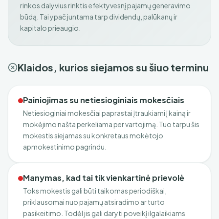
rinkos dalyvius rinktis efektyvesnį pajamų generavimo
būdą. Tai ypač juntama tarp dividendų, palūkanų ir
kapitalo prieaugio.
Klaidos, kurios siejamos su šiuo terminu
Painiojimas su netiesioginiais mokesčiais
Netiesioginiai mokesčiai paprastai įtraukiami į kainą ir
mokėjimo našta perkeliama per vartojimą. Tuo tarpu šis
mokestis siejamas su konkretaus mokėtojo
apmokestinimo pagrindu.
Manymas, kad tai tik vienkartinė prievolė
Toks mokestis gali būti taikomas periodiškai,
priklausomai nuo pajamų atsiradimo ar turto
pasikeitimo. Todėl jis gali daryti poveikį ilgalaikiams