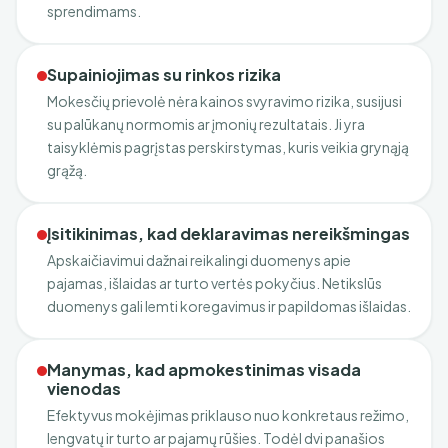
sprendimams.
Supainiojimas su rinkos rizika
Mokesčių prievolė nėra kainos svyravimo rizika, susijusi
su palūkanų normomis ar įmonių rezultatais. Ji yra
taisyklėmis pagrįstas perskirstymas, kuris veikia grynąją
grąžą.
Įsitikinimas, kad deklaravimas nereikšmingas
Apskaičiavimui dažnai reikalingi duomenys apie
pajamas, išlaidas ar turto vertės pokyčius. Netikslūs
duomenys gali lemti koregavimus ir papildomas išlaidas.
Manymas, kad apmokestinimas visada
vienodas
Efektyvus mokėjimas priklauso nuo konkretaus režimo,
lengvatų ir turto ar pajamų rūšies. Todėl dvi panašios