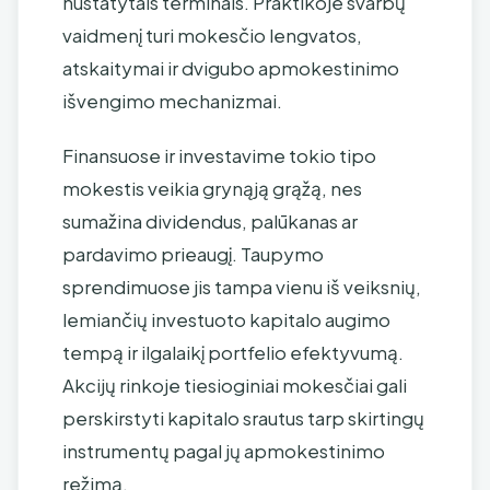
nustatytais terminais. Praktikoje svarbų
vaidmenį turi mokesčio lengvatos,
atskaitymai ir dvigubo apmokestinimo
išvengimo mechanizmai.
Finansuose ir investavime tokio tipo
mokestis veikia grynąją grąžą, nes
sumažina dividendus, palūkanas ar
pardavimo prieaugį. Taupymo
sprendimuose jis tampa vienu iš veiksnių,
lemiančių investuoto kapitalo augimo
tempą ir ilgalaikį portfelio efektyvumą.
Akcijų rinkoje tiesioginiai mokesčiai gali
perskirstyti kapitalo srautus tarp skirtingų
instrumentų pagal jų apmokestinimo
režimą.