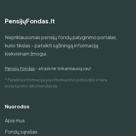
PensijųFondas.lt
Nepriklausomas pensijų fondų palyginimo portalas,
kurio tikslas - pateikti sąžiningą informaciją
kiekvienam žmogui.
Pensijų fondas
- atraskite tinkamiausią sau!
* Pateikta informacija yra informacinio pobūdžio ir nėra
investavimo rekomendacija.
Nuorodos
Apie mus
Fondų sąrašas