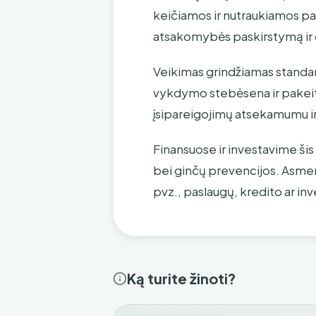
keičiamos ir nutraukiamos paga
atsakomybės paskirstymą ir
Veikimas grindžiamas standar
vykdymo stebėsena ir pakeiti
įsipareigojimų atsekamumu i
Finansuose ir investavime ši
bei ginčų prevencijos. Asmeni
pvz., paslaugų, kredito ar in
Ką turite žinoti?