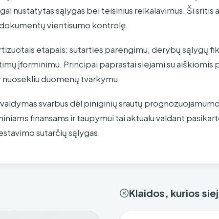
l nustatytas sąlygas bei teisinius reikalavimus. Ši sritis 
 dokumentų vientisumo kontrolę.
tizuotais etapais: sutarties parengimu, derybų sąlygų fik
mų įforminimu. Principai paprastai siejami su aiškiomis 
r nuosekliu duomenų tvarkymu.
s valdymas svarbus dėl piniginių srautų prognozuojamumo
niams finansams ir taupymui tai aktualu valdant pasikart
vestavimo sutarčių sąlygas.
Klaidos, kurios si