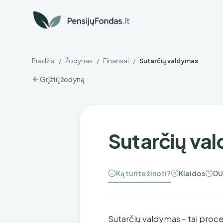
Pradžia
/
Žodynas
/
Finansai
/
Sutarčių valdymas
Grįžti į žodyną
Sutarčių va
Ką turite žinoti?
Klaidos
DU
Sutarčių valdymas – tai proc