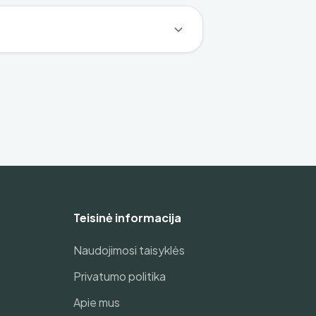
Teisinė informacija
Naudojimosi taisyklės
Privatumo politika
Apie mus