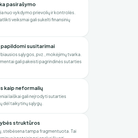
ka pasirašymo
ia nuo vykdymo prievolių ir kontrolės.
likti veiksmai gali sukelti finansinių
r papildomi susitarimai
biausios sąlygos, pvz., mokėjimų tvarka.
mentai gali pakeisti pagrindinės sutarties
s kaip neformalių
niai laiškai gali neįrodyti sutarties
ų dėl taikytinų sąlygų.
mybės struktūros
jų, stebėsena tampa fragmentuota. Tai