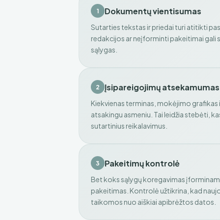
Dokumentų vientisumas
1
Sutarties tekstas ir priedai turi atitikti p
redakcijos ar neįforminti pakeitimai gali 
sąlygas.
Įsipareigojimų atsekamumas
2
Kiekvienas terminas, mokėjimo grafikas 
atsakingu asmeniu. Tai leidžia stebėti, kas
sutartinius reikalavimus.
Pakeitimų kontrolė
3
Bet koks sąlygų koregavimas įforminama
pakeitimas. Kontrolė užtikrina, kad nau
taikomos nuo aiškiai apibrėžtos datos.