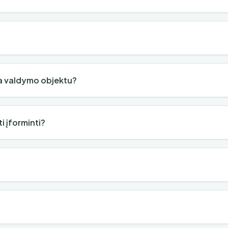
a valdymo objektu?
i įforminti?