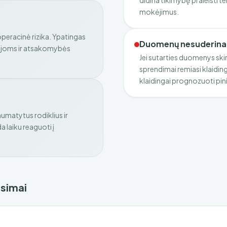
didina tikimybę praleisti te
mokėjimus.
operacinė rizika. Ypatingas
Duomenų nesuderina
ijoms ir atsakomybės
Jei sutarties duomenys skir
sprendimai remiasi klaidinga
klaidingai prognozuoti pin
matytus rodiklius ir
 laiku reaguoti į
usimai