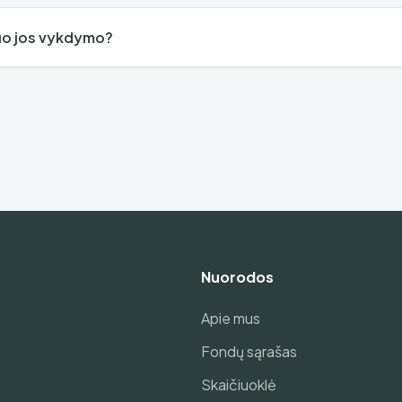
nuo jos vykdymo?
Nuorodos
Apie mus
Fondų sąrašas
Skaičiuoklė