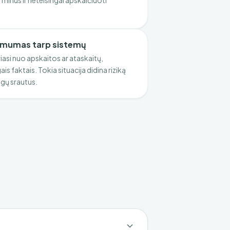
rminus ir neteisingai apskaičiuoti
mumas tarp sistemų
iasi nuo apskaitos ar ataskaitų,
is faktais. Tokia situacija didina riziką
igų srautus.