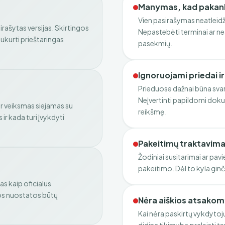
Manymas, kad pakan
Vien pasirašymas neatleidž
asirašytas versijas. Skirtingos
Nepastebėti terminai ar neat
sukurti prieštaringas
pasekmių.
Ignoruojami priedai i
Prieduose dažnai būna svar
Neįvertinti papildomi doku
ir veiksmas siejamas su
reikšmę.
 ir kada turi įvykdyti
Pakeitimų traktavima
Žodiniai susitarimai ar pavie
pakeitimo. Dėl to kyla ginč
s kaip oficialus
jos nuostatos būtų
Nėra aiškios atsako
Kai nėra paskirtų vykdyto