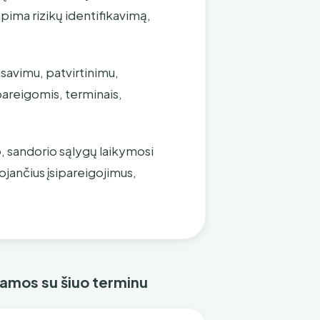
apima rizikų identifikavimą,
savimu, patvirtinimu,
pareigomis, terminais,
, sandorio sąlygų laikymosi
ojančius įsipareigojimus,
ejamos su šiuo terminu