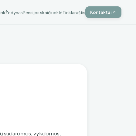
Kontaktai
ink
Žodynas
Pensijos skaičiuoklė
Tinklaraštis
 būtų sudaromos, vykdomos,