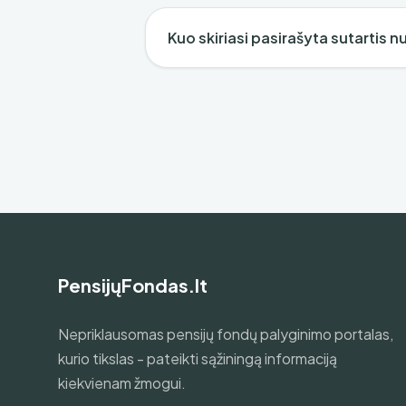
Kuo skiriasi pasirašyta sutartis 
PensijųFondas.lt
Nepriklausomas pensijų fondų palyginimo portalas,
kurio tikslas - pateikti sąžiningą informaciją
kiekvienam žmogui.