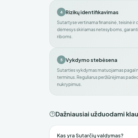
Rizikų identifikavimas
4
Sutartyse vertinama finansinė, teisinė ir 
dėmesys skiriamas netesyboms, garant
riboms.
Vykdymo stebėsena
5
Sutarties vykdymas matuojamas pagal nu
terminus. Reguliarus peržiūrėjimas padeda
nukrypimus.
Dažniausiai užduodami kla
Kas yra Sutarčių valdymas?