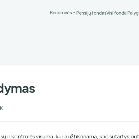
Bendrovės
Pensijų fondas
Visi fondai
Palyg
ldymas
K
esų ir kontrolės visuma, kuria užtikrinama, kad sutartys