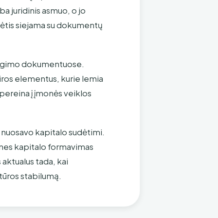
ba juridinis asmuo, o jo
dėtis siejama su dokumentų
teigimo dokumentuose.
tūros elementus, kurie lemia
pereina į įmonės veiklos
r nuosavo kapitalo sudėtimi.
, nes kapitalo formavimas
aktualus tada, kai
ktūros stabilumą.