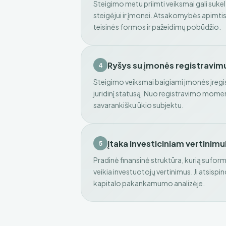
Steigimo metu priimti veiksmai gali sukelt
steigėjui ir įmonei. Atsakomybės apimti
teisinės formos ir pažeidimų pobūdžio.
Ryšys su įmonės registravim
4
Steigimo veiksmai baigiami įmonės įregis
juridinį statusą. Nuo registravimo mo
savarankišku ūkio subjektu.
Įtaka investiciniam vertinimu
5
Pradinė finansinė struktūra, kurią sufor
veikia investuotojų vertinimus. Ji atsispi
kapitalo pakankamumo analizėje.