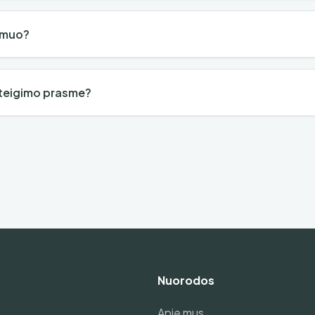
asmuo?
steigimo prasme?
Nuorodos
Apie mus