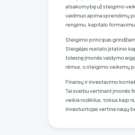
atsakomybę už steigimo veiksmu
vaidmuo apima sprendimų pri
rengimu, kapitalo formavimu 
Steigimo principas grindžia
Steigėjas nustato įstatinio k
tolesnę įmonės valdymo eigą. 
rėmus, o steigimo veiksmų p
Finansų ir investavimo kontek
Tai svarbu vertinant įmonės f
veikia rodiklius, tokius kaip
investuotojas vertina naujų be