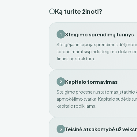
Ką turite žinoti?
Steigimo sprendimų turinys
1
Steigėjas inicijuoja sprendimus dėl įmon
sprendimai atsispindi steigimo dokument
finansinę struktūrą.
Kapitalo formavimas
2
Steigimo procese nustatomas įstatinio ka
apmokėjimo tvarka. Kapitalo sudėtis tu
kapitalo rodikliams.
Teisinė atsakomybė už veik
3