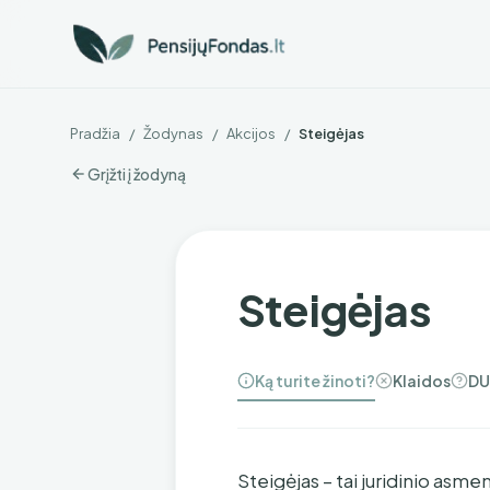
Pradžia
/
Žodynas
/
Akcijos
/
Steigėjas
Grįžti į žodyną
Steigėjas
Ką turite žinoti?
Klaidos
DU
Steigėjas – tai juridinio asmen