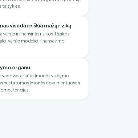
 taisykles.
as visada reiškia mažą riziką
verslo ir finansinės rizikos. Rizikos
talo, verslo modelio, finansavimo
ldymo organu
as vadovas ar kitas įmonės valdymo
jos nustatomos įmonės dokumentuose ir
kompetencijas.