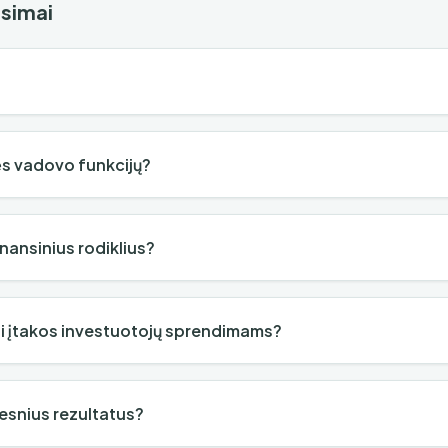
usimai
ės vadovo funkcijų?
inansinius rodiklius?
ti įtakos investuotojų sprendimams?
lesnius rezultatus?