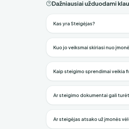
Dažniausiai užduodami kla
Kas yra Steigėjas?
Kuo jo veiksmai skiriasi nuo įmon
Kaip steigimo sprendimai veikia f
Ar steigimo dokumentai gali turė
Ar steigėjas atsako už įmonės vė