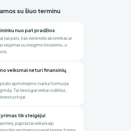
ejamos su šiuo terminu
ininku nuo pat pradžios
 tas pats, kas vienintelis akcininkas ar
sas siejamas su steigimo iniciavimu, o
stis.
o veiksmai neturi finansinių
apitalo apmokėjimo tvarka formuoja
rindą. Tai tiesiogiai veikia rodiklius,
r investuotojai.
yrimas tik steigėjui
 asmenį, paprastai veikia kaip
rievolės vertinamos pagal teisinę formą