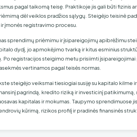
s pagal taikomą teisę. Praktikoje jis gali būti fizinis ar
ėmimą dėl veiklos pradžios sąlygų. Steigėjo teisinė pa
ir įmonės registravimo procesu.
mas sprendimų priėmimu ir įsipareigojimų apibrėžimu s
apitalo dydį, jo apmokėjimo tvarką ir kitus esminius struk
Po registracijos steigimo metu prisiimti įsipareigojimai 
asekmės vertinamos pagal teisės normas.
ste steigėjo veiksmai tiesiogiai susiję su kapitalo kilme i
inansinį pagrindą, kredito riziką ir investicinį patikimumą
 nuosavas kapitalas ir mokumas. Taupymo sprendimuose jis 
ndrovių kūrimą, rizikos profilį ir pradinės finansinės stru