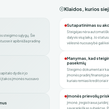
Klaidos, kurios si
Sutapatinimas su akc
Steigėjas nėra automatiškai
ės steigimo sąlygų. Šie
dalyvis visą laiką. Jo statu
uose ir apibrėžia pradinę
vėlesnė nuosavybė gali kei
Manymas, kad steigim
pasekmių
Steigimo dokumentai ir k
pitalo dydis ir jo
įmonės pradinį finansinį pag
ri įtakos įmonės nuosavo
kuriais remiasi kreditoriai i
Įmonės prievolių prisk
smus
Įmonė, įregistravus juridinį
savarankiškas subjektas. P