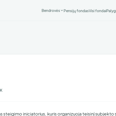
Bendrovės
Pensijų fondas
Visi fondai
Palyg
K
s steigimo iniciatorius, kuris organizuoja teisinį subjekto 