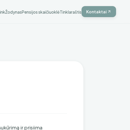
Kontaktai
ink
Žodynas
Pensijos skaičiuoklė
Tinklaraštis
sukūrimą ir prisiima