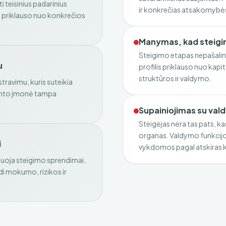
i teisinius padarinius
ir konkrečias atsakomybės
s priklauso nuo konkrečios
Manymas, kad steigim
Steigimo etapas nepašalina 
u
profilis priklauso nuo kapi
struktūros ir valdymo.
travimu, kuris suteikia
mento įmonė tampa
Supainiojimas su va
Steigėjas nėra tas pats, k
organas. Valdymo funkci
i
vykdomos pagal atskiras 
muoja steigimo sprendimai,
ndi mokumo, rizikos ir