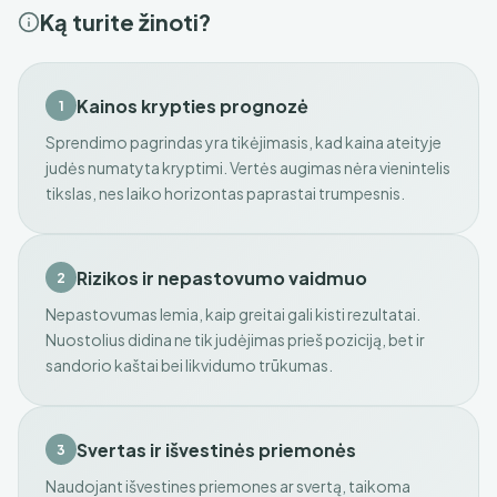
Ką turite žinoti?
Kainos krypties prognozė
1
Sprendimo pagrindas yra tikėjimasis, kad kaina ateityje
judės numatyta kryptimi. Vertės augimas nėra vienintelis
tikslas, nes laiko horizontas paprastai trumpesnis.
Rizikos ir nepastovumo vaidmuo
2
Nepastovumas lemia, kaip greitai gali kisti rezultatai.
Nuostolius didina ne tik judėjimas prieš poziciją, bet ir
sandorio kaštai bei likvidumo trūkumas.
Svertas ir išvestinės priemonės
3
Naudojant išvestines priemones ar svertą, taikoma