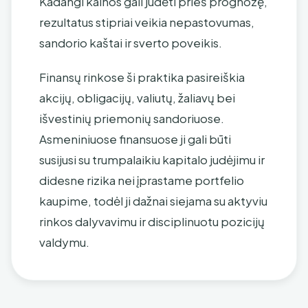
Kadangi kainos gali judėti prieš prognozę,
rezultatus stipriai veikia nepastovumas,
sandorio kaštai ir sverto poveikis.
Finansų rinkose ši praktika pasireiškia
akcijų, obligacijų, valiutų, žaliavų bei
išvestinių priemonių sandoriuose.
Asmeniniuose finansuose ji gali būti
susijusi su trumpalaikiu kapitalo judėjimu ir
didesne rizika nei įprastame portfelio
kaupime, todėl ji dažnai siejama su aktyviu
rinkos dalyvavimu ir disciplinuotu pozicijų
valdymu.