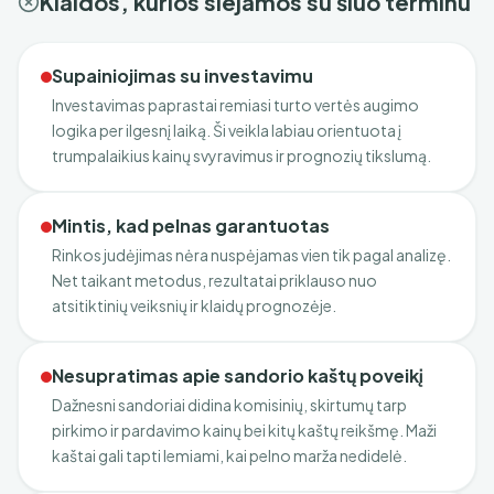
Klaidos, kurios siejamos su šiuo terminu
Supainiojimas su investavimu
Investavimas paprastai remiasi turto vertės augimo
logika per ilgesnį laiką. Ši veikla labiau orientuota į
trumpalaikius kainų svyravimus ir prognozių tikslumą.
Mintis, kad pelnas garantuotas
Rinkos judėjimas nėra nuspėjamas vien tik pagal analizę.
Net taikant metodus, rezultatai priklauso nuo
atsitiktinių veiksnių ir klaidų prognozėje.
Nesupratimas apie sandorio kaštų poveikį
Dažnesni sandoriai didina komisinių, skirtumų tarp
pirkimo ir pardavimo kainų bei kitų kaštų reikšmę. Maži
kaštai gali tapti lemiami, kai pelno marža nedidelė.