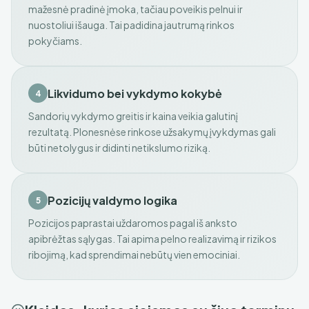
mažesnė pradinė įmoka, tačiau poveikis pelnui ir
nuostoliui išauga. Tai padidina jautrumą rinkos
pokyčiams.
Likvidumo bei vykdymo kokybė
4
Sandorių vykdymo greitis ir kaina veikia galutinį
rezultatą. Plonesnėse rinkose užsakymų įvykdymas gali
būti netolygus ir didinti netikslumo riziką.
Pozicijų valdymo logika
5
Pozicijos paprastai uždaromos pagal iš anksto
apibrėžtas sąlygas. Tai apima pelno realizavimą ir rizikos
ribojimą, kad sprendimai nebūtų vien emociniai.