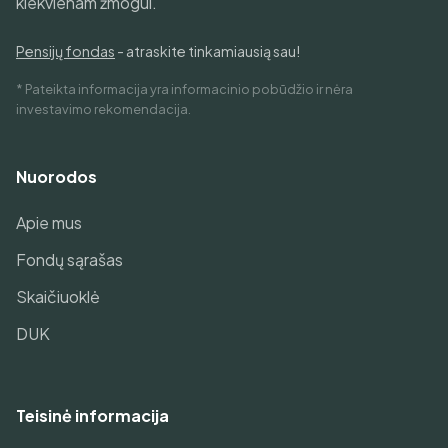
kiekvienam žmogui.
Pensijų fondas
- atraskite tinkamiausią sau!
* Pateikta informacija yra informacinio pobūdžio ir nėra
investavimo rekomendacija.
Nuorodos
Apie mus
Fondų sąrašas
Skaičiuoklė
DUK
Teisinė informacija