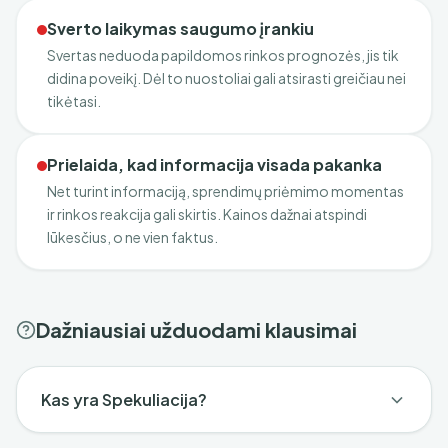
Sverto laikymas saugumo įrankiu
Svertas neduoda papildomos rinkos prognozės, jis tik
didina poveikį. Dėl to nuostoliai gali atsirasti greičiau nei
tikėtasi.
Prielaida, kad informacija visada pakanka
Net turint informaciją, sprendimų priėmimo momentas
ir rinkos reakcija gali skirtis. Kainos dažnai atspindi
lūkesčius, o ne vien faktus.
Dažniausiai užduodami klausimai
Kas yra Spekuliacija?