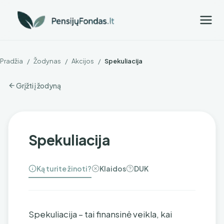
Pradžia
/
Žodynas
/
Akcijos
/
Spekuliacija
Grįžti į žodyną
Spekuliacija
Ką turite žinoti?
Klaidos
DUK
Spekuliacija – tai finansinė veikla, kai