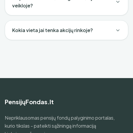
veikloje?
Kokia vieta jai tenka akcijų rinkoje?
PensijųFondas.lt
Nepriklausomas pensijų fondų palyginimo portalas,
kurio tikslas - pateikti sąžiningą informaciją