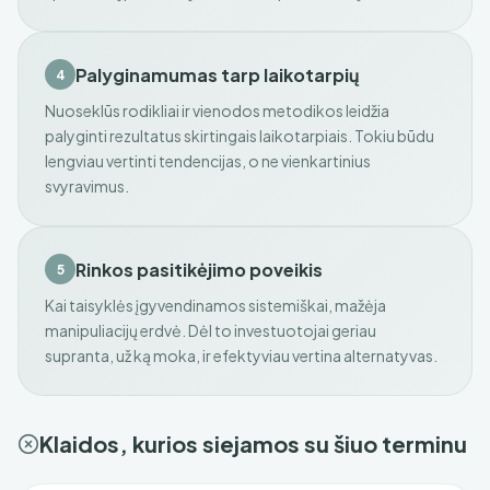
Palyginamumas tarp laikotarpių
4
Nuoseklūs rodikliai ir vienodos metodikos leidžia
palyginti rezultatus skirtingais laikotarpiais. Tokiu būdu
lengviau vertinti tendencijas, o ne vienkartinius
svyravimus.
Rinkos pasitikėjimo poveikis
5
Kai taisyklės įgyvendinamos sistemiškai, mažėja
manipuliacijų erdvė. Dėl to investuotojai geriau
supranta, už ką moka, ir efektyviau vertina alternatyvas.
Klaidos, kurios siejamos su šiuo terminu