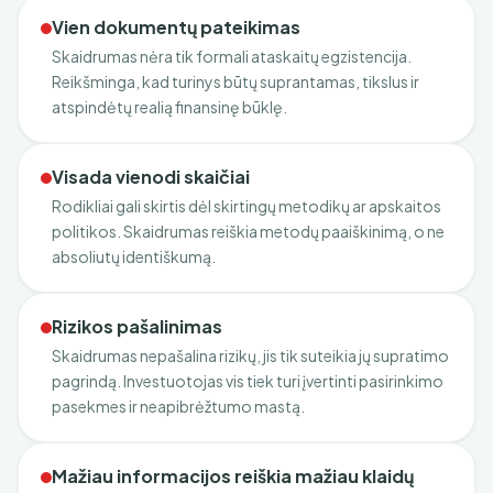
Vien dokumentų pateikimas
Skaidrumas nėra tik formali ataskaitų egzistencija.
Reikšminga, kad turinys būtų suprantamas, tikslus ir
atspindėtų realią finansinę būklę.
Visada vienodi skaičiai
Rodikliai gali skirtis dėl skirtingų metodikų ar apskaitos
politikos. Skaidrumas reiškia metodų paaiškinimą, o ne
absoliutų identiškumą.
Rizikos pašalinimas
Skaidrumas nepašalina rizikų, jis tik suteikia jų supratimo
pagrindą. Investuotojas vis tiek turi įvertinti pasirinkimo
pasekmes ir neapibrėžtumo mastą.
Mažiau informacijos reiškia mažiau klaidų