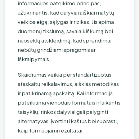
informacijos pateikimo principas,
užtikrinantis, kad dalyviai aiškiai matytų
veiklos eigą, sąlygas ir rizikas. Jis apima
duomenų tikslumą, savalaikiškumą bei
nuoseklų atskleidimą, kad sprendimai
nebūtų grindžiami spragomis ar
iškraipymais.
Skaidrumas veikia per standartizuotus
ataskaitų reikalavimus, aiškias metodikas
ir patikrinamą apskaitą. Kai informacija
pateikiama vienodais formatais ir laikantis
taisyklių, rinkos dalyviai gali palyginti
alternatyvas, įvertinti kaštus bei suprasti,
kaip formuojami rezultatai.