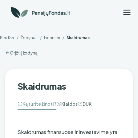
Pradžia
/
Žodynas
/
Finansai
/
Skaidrumas
Grįžti į žodyną
Skaidrumas
Ką turite žinoti?
Klaidos
DUK
Skaidrumas finansuose ir investavime yra