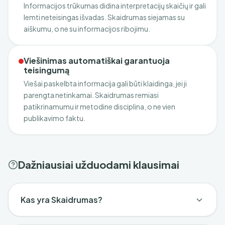
Informacijos trūkumas didina interpretacijų skaičių ir gali
lemti neteisingas išvadas. Skaidrumas siejamas su
aiškumu, o ne su informacijos ribojimu.
Viešinimas automatiškai garantuoja
teisingumą
Viešai paskelbta informacija gali būti klaidinga, jei ji
parengta netinkamai. Skaidrumas remiasi
patikrinamumu ir metodine disciplina, o ne vien
publikavimo faktu.
Dažniausiai užduodami klausimai
Kas yra Skaidrumas?