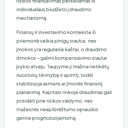
rizikos finansavimas perkeliamas iš
individualaus biudžeto į draudimo
mechanizmą.
Finansų ir investavimo kontekste ši
priemonė veikia pinigų srautus, nes
įmokos yra reguliarūs kaštai, o draudimo
išmokos – galimi kompensavimo srautai
įvykio atveju. Taupyme ji mažina netikėtų
nuostolių tikimybę ir apimtį, todėl
stabilizuoja asmens ar įmonės finansinį
planavimą. Kapitalo rinkoje draudimas gali
prisidėti prie rizikos valdymo, nes
mažesnės neapibrėžtumo sąnaudos
gerina prognozuojamumą.