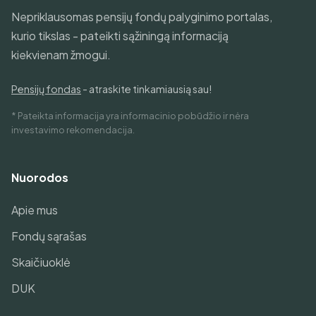
Nepriklausomas pensijų fondų palyginimo portalas,
kurio tikslas - pateikti sąžiningą informaciją
kiekvienam žmogui.
Pensijų fondas
- atraskite tinkamiausią sau!
* Pateikta informacija yra informacinio pobūdžio ir nėra
investavimo rekomendacija.
Nuorodos
Apie mus
Fondų sąrašas
Skaičiuoklė
DUK