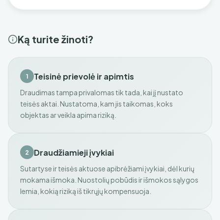
Ką turite žinoti?
Teisinė prievolė ir apimtis
1
Draudimas tampa privalomas tik tada, kai jį nustato
teisės aktai. Nustatoma, kam jis taikomas, koks
objektas ar veikla apima riziką.
Draudžiamieji įvykiai
2
Sutartyse ir teisės aktuose apibrėžiami įvykiai, dėl kurių
mokama išmoka. Nuostolių pobūdis ir išmokos sąlygos
lemia, kokią riziką iš tikrųjų kompensuoja.