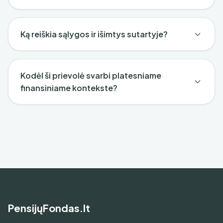
Ką reiškia sąlygos ir išimtys sutartyje?
Kodėl ši prievolė svarbi platesniame
finansiniame kontekste?
PensijųFondas.lt