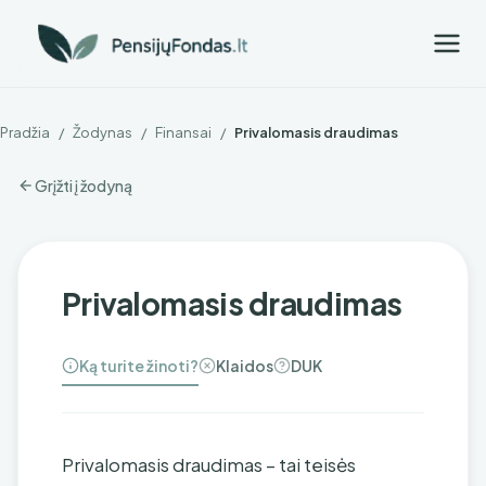
Pradžia
/
Žodynas
/
Finansai
/
Privalomasis draudimas
Grįžti į žodyną
Privalomasis draudimas
Ką turite žinoti?
Klaidos
DUK
Privalomasis draudimas – tai teisės