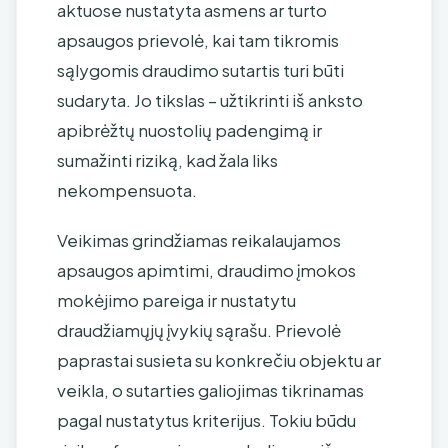
aktuose nustatyta asmens ar turto
apsaugos prievolė, kai tam tikromis
sąlygomis draudimo sutartis turi būti
sudaryta. Jo tikslas – užtikrinti iš anksto
apibrėžtų nuostolių padengimą ir
sumažinti riziką, kad žala liks
nekompensuota.
Veikimas grindžiamas reikalaujamos
apsaugos apimtimi, draudimo įmokos
mokėjimo pareiga ir nustatytu
draudžiamųjų įvykių sąrašu. Prievolė
paprastai susieta su konkrečiu objektu ar
veikla, o sutarties galiojimas tikrinamas
pagal nustatytus kriterijus. Tokiu būdu