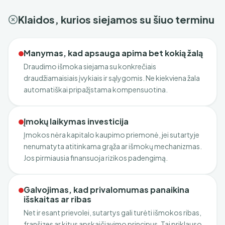
Klaidos, kurios siejamos su šiuo terminu
Manymas, kad apsauga apima bet kokią žalą
Draudimo išmoka siejama su konkrečiais
draudžiamaisiais įvykiais ir sąlygomis. Ne kiekviena žala
automatiškai pripažįstama kompensuotina.
Įmokų laikymas investicija
Įmokos nėra kapitalo kaupimo priemonė, jei sutartyje
nenumatyta atitinkama grąža ar išmokų mechanizmas.
Jos pirmiausia finansuoja rizikos padengimą.
Galvojimas, kad privalomumas panaikina
išskaitas ar ribas
Net ir esant prievolei, sutartys gali turėti išmokos ribas,
franšizes ar kitus apskaičiavimo principus. Tai priklauso