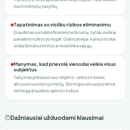
nuo konkrečių taisyklių.
Tapatinimas su visišku rizikos eliminavimu
Draudimas sumažina finansinį netikrumą, tačiau visiškai
panaikinti rizikos jis negali. Galimi atvejai, kai nuostoliai
viršija išmokos limitus ar neatitinka sąlygų.
Manymas, kad prievolė vienodai veikia visus
subjektus
Taikymas priklauso nuo objekto, veiklos ir teisės
aktuose nustatytų kriterijų. Skirtingos situacijos lemia
skirtingą draudimo apimtį ir kaštus.
Dažniausiai užduodami klausimai