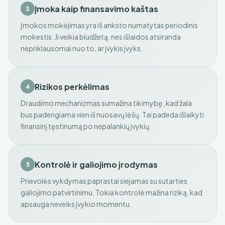
Įmoka kaip finansavimo kaštas
3
Įmokos mokėjimas yra iš anksto numatytas periodinis
mokestis. Ji veikia biudžetą, nes išlaidos atsiranda
nepriklausomai nuo to, ar įvykis įvyks.
Rizikos perkėlimas
4
Draudimo mechanizmas sumažina tikimybę, kad žala
bus padengiama vien iš nuosavų lėšų. Tai padeda išlaikyti
finansinį tęstinumą po nepalankių įvykių.
Kontrolė ir galiojimo įrodymas
5
Prievolės vykdymas paprastai siejamas su sutarties
galiojimo patvirtinimu. Tokia kontrolė mažina riziką, kad
apsauga neveiks įvykio momentu.