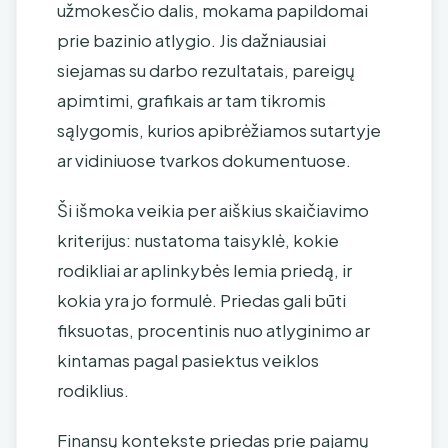
užmokesčio dalis, mokama papildomai
prie bazinio atlygio. Jis dažniausiai
siejamas su darbo rezultatais, pareigų
apimtimi, grafikais ar tam tikromis
sąlygomis, kurios apibrėžiamos sutartyje
ar vidiniuose tvarkos dokumentuose.
Ši išmoka veikia per aiškius skaičiavimo
kriterijus: nustatoma taisyklė, kokie
rodikliai ar aplinkybės lemia priedą, ir
kokia yra jo formulė. Priedas gali būti
fiksuotas, procentinis nuo atlyginimo ar
kintamas pagal pasiektus veiklos
rodiklius.
Finansų kontekste priedas prie pajamų