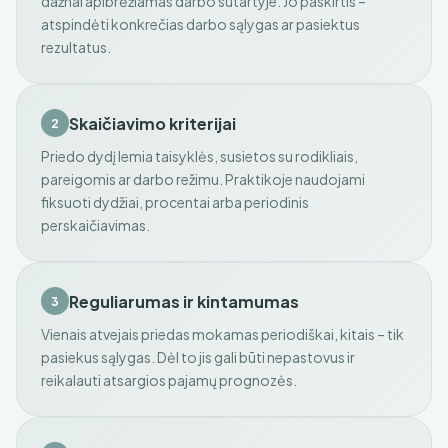
dažnai apibrėžiamas darbo sutartyje. Jo paskirtis –
atspindėti konkrečias darbo sąlygas ar pasiektus
rezultatus.
Skaičiavimo kriterijai
2
Priedo dydį lemia taisyklės, susietos su rodikliais,
pareigomis ar darbo režimu. Praktikoje naudojami
fiksuoti dydžiai, procentai arba periodinis
perskaičiavimas.
Reguliarumas ir kintamumas
3
Vienais atvejais priedas mokamas periodiškai, kitais – tik
pasiekus sąlygas. Dėl to jis gali būti nepastovus ir
reikalauti atsargios pajamų prognozės.