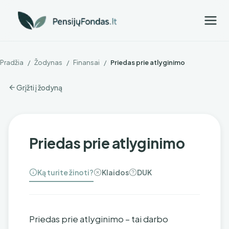
Pradžia
/
Žodynas
/
Finansai
/
Priedas prie atlyginimo
Grįžti į žodyną
Priedas prie atlyginimo
Ką turite žinoti?
Klaidos
DUK
Priedas prie atlyginimo – tai darbo