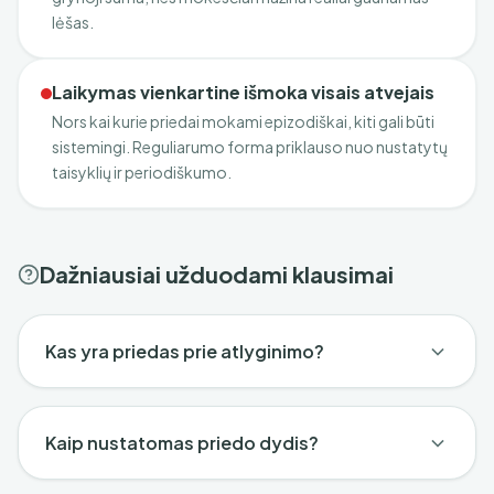
lėšas.
Laikymas vienkartine išmoka visais atvejais
Nors kai kurie priedai mokami epizodiškai, kiti gali būti
sistemingi. Reguliarumo forma priklauso nuo nustatytų
taisyklių ir periodiškumo.
Dažniausiai užduodami klausimai
Kas yra priedas prie atlyginimo?
Kaip nustatomas priedo dydis?