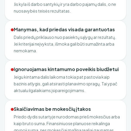
Jis kyla iš darbo santykių ir yra darbo pajamų dalis, o ne
nuosavybės teisės rezultatas.
Manymas, kad priedas visada garantuotas
Dalis priedų priklauso nuo pasiektų sąlygų ar rezultatų.
Jei kriterijai neįvyksta, išmoka gali būti sumažinta arba
nemokama.
Ignoruojamas kintamumo poveikis biudžetui
Jeigu kintama dalis laikoma tokia pat pastovia kaip
bazinis atlygis, gali atsirasti planavimo spragų. Tai ypač
aktualu ilgalaikiams įsipareigojimams.
Skaičiavimas be mokesčių įtakos
Priedo dydis sutartyje nurodomas prieš mokesčius arba
kaip bruto suma. Finansiniuose planuose reikalinga
grynoji suma, nes mokesčiai mažina realiai gaunamas