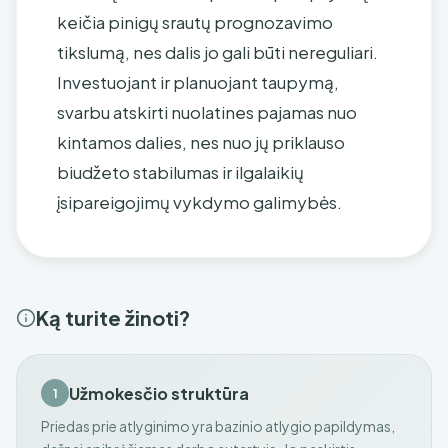
keičia pinigų srautų prognozavimo
tikslumą, nes dalis jo gali būti nereguliari.
Investuojant ir planuojant taupymą,
svarbu atskirti nuolatines pajamas nuo
kintamos dalies, nes nuo jų priklauso
biudžeto stabilumas ir ilgalaikių
įsipareigojimų vykdymo galimybės.
Ką turite žinoti?
Užmokesčio struktūra
1
Priedas prie atlyginimo yra bazinio atlygio papildymas,