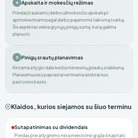
Apskaita ir mokesčių režimas
4
Priedai įtraukiami į darbo užmokesčio apskaitą ir
apmokestinami pagal darbo pajamoms taikomą tvarką.
Šis aspektas veikia grynųjų pinigų sumą, kurią galima
planuoti.
Pinigų srautų planavimas
5
Kintama atlygio dalis keičia mėnesinių įplaukų stabilumą.
Planavimuose ji paprastai vertinama atskirai nuo
pastovios bazės.
Klaidos, kurios siejamos su šiuo terminu
Sutapatinimas su dividendais
Priedas prie atlyginimo nėra investicinė grąža iš kapitalo.