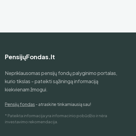
PensijųFondas.lt
Nepriklausomas pensijų fondų palyginimo portalas,
kurio tikslas - pateikti sąžiningą informaciją
kiekvienam žmogui.
Pensijų fondas
- atraskite tinkamiausią sau!
* Pateikta informacija yra informacinio pobūdžio ir nėra
investavimo rekomendacija.