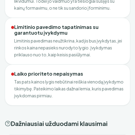
likvidumui. Todėl jo vaidmuo yra tiesiogiai susijęs su
kainų formavimu, o ne tik su sandorio įforminimu.
Limitinio pavedimo tapatinimas su
garantuotu įvykdymu
Limitinis pavedimas neužtikrina, kad jis bus įvykdytas, jei
rinkos kaina nepasieks nurodyto lygio. Įvykdymas
priklauso nuo to, kaip keisis pasiūlymai.
Laiko prioriteto nepaisymas
Tas pats kainos lygis nebūtinai reiškia vienodą įvykdymo
tikimybę. Pateikimo laikas dažnai lemia, kuris pavedimas
įvykdomas pirmiau.
Dažniausiai užduodami klausimai