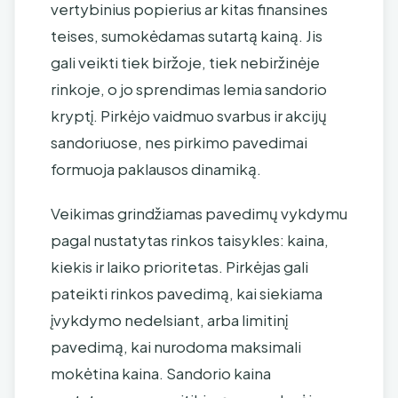
vertybinius popierius ar kitas finansines
teises, sumokėdamas sutartą kainą. Jis
gali veikti tiek biržoje, tiek nebiržinėje
rinkoje, o jo sprendimas lemia sandorio
kryptį. Pirkėjo vaidmuo svarbus ir akcijų
sandoriuose, nes pirkimo pavedimai
formuoja paklausos dinamiką.
Veikimas grindžiamas pavedimų vykdymu
pagal nustatytas rinkos taisykles: kaina,
kiekis ir laiko prioritetas. Pirkėjas gali
pateikti rinkos pavedimą, kai siekiama
įvykdymo nedelsiant, arba limitinį
pavedimą, kai nurodoma maksimali
mokėtina kaina. Sandorio kaina