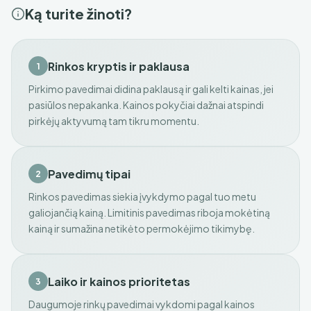
Ką turite žinoti?
Rinkos kryptis ir paklausa
1
Pirkimo pavedimai didina paklausą ir gali kelti kainas, jei
pasiūlos nepakanka. Kainos pokyčiai dažnai atspindi
pirkėjų aktyvumą tam tikru momentu.
Pavedimų tipai
2
Rinkos pavedimas siekia įvykdymo pagal tuo metu
galiojančią kainą. Limitinis pavedimas riboja mokėtiną
kainą ir sumažina netikėto permokėjimo tikimybę.
Laiko ir kainos prioritetas
3
Daugumoje rinkų pavedimai vykdomi pagal kainos