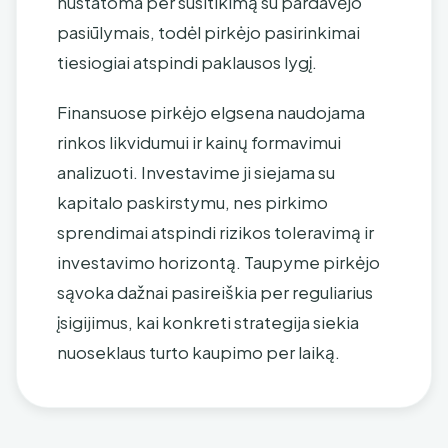
nustatoma per susitikimą su pardavėjo
pasiūlymais, todėl pirkėjo pasirinkimai
tiesiogiai atspindi paklausos lygį.
Finansuose pirkėjo elgsena naudojama
rinkos likvidumui ir kainų formavimui
analizuoti. Investavime ji siejama su
kapitalo paskirstymu, nes pirkimo
sprendimai atspindi rizikos toleravimą ir
investavimo horizontą. Taupyme pirkėjo
sąvoka dažnai pasireiškia per reguliarius
įsigijimus, kai konkreti strategija siekia
nuoseklaus turto kaupimo per laiką.