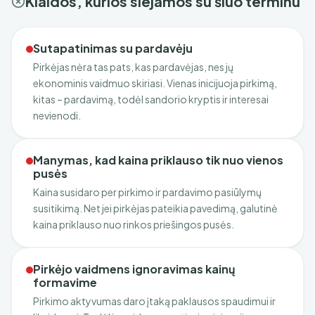
Klaidos, kurios siejamos su šiuo terminu
Sutapatinimas su pardavėju
Pirkėjas nėra tas pats, kas pardavėjas, nes jų
ekonominis vaidmuo skiriasi. Vienas inicijuoja pirkimą,
kitas – pardavimą, todėl sandorio kryptis ir interesai
nevienodi.
Manymas, kad kaina priklauso tik nuo vienos
pusės
Kaina susidaro per pirkimo ir pardavimo pasiūlymų
susitikimą. Net jei pirkėjas pateikia pavedimą, galutinė
kaina priklauso nuo rinkos priešingos pusės.
Pirkėjo vaidmens ignoravimas kainų
formavime
Pirkimo aktyvumas daro įtaką paklausos spaudimui ir