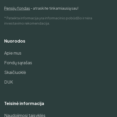
Pensijų fondas
- atraskite tinkamiausią sau!
* Pateikta informacija yra informacinio pobūdžio ir nėra
investavimo rekomendacija.
Nuorodos
Apie mus
Fondų sąrašas
Skaičiuoklė
DUK
Teisinė informacija
Naudojimosi taisyklės