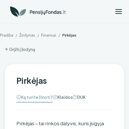
Pradžia
/
Žodynas
/
Finansai
/
Pirkėjas
Grįžti į žodyną
Pirkėjas
Ką turite žinoti?
Klaidos
DUK
Pirkėjas – tai rinkos dalyvis, kuris įsigyja