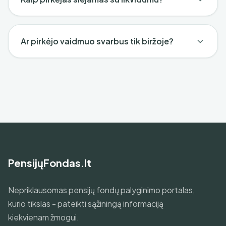
Ar pirkėjo vaidmuo svarbus tik biržoje?
PensijųFondas.lt
Nepriklausomas pensijų fondų palyginimo portalas,
kurio tikslas - pateikti sąžiningą informaciją
kiekvienam žmogui.