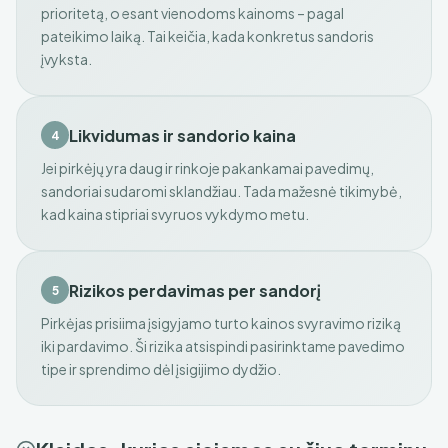
prioritetą, o esant vienodoms kainoms – pagal
pateikimo laiką. Tai keičia, kada konkretus sandoris
įvyksta.
Likvidumas ir sandorio kaina
4
Jei pirkėjų yra daug ir rinkoje pakankamai pavedimų,
sandoriai sudaromi sklandžiau. Tada mažesnė tikimybė,
kad kaina stipriai svyruos vykdymo metu.
Rizikos perdavimas per sandorį
5
Pirkėjas prisiima įsigyjamo turto kainos svyravimo riziką
iki pardavimo. Ši rizika atsispindi pasirinktame pavedimo
tipe ir sprendimo dėl įsigijimo dydžio.