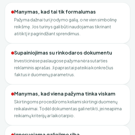
Manymas, kad tai tik formalumas
Pažyma dažnai turi įrodymo galią, o ne vien simbolinę
reikšmę. Jos turinys gali būti naudojamas tikrinant
atitiktį ir pagrindžiant sprendimus.
Supainiojimas su rinkodaros dokumentu
Investicinėse paslaugose pažyma nėra sutarties
reklaminis aprašas. Ji paprastai pateikia konkrečius
faktus ir duomenų parametrus.
Manymas, kad viena pažyma tinka viskam
Skirtingoms procedūroms keliami skirtingi duomenų
reikalavimai. Todėl dokumentas gali netikti, jei neapima
reikiamų kriterijų ar laikotarpio.
Ignoruojama galiojimo riba