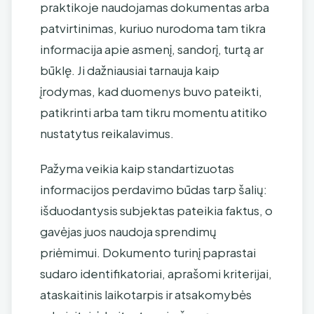
praktikoje naudojamas dokumentas arba
patvirtinimas, kuriuo nurodoma tam tikra
informacija apie asmenį, sandorį, turtą ar
būklę. Ji dažniausiai tarnauja kaip
įrodymas, kad duomenys buvo pateikti,
patikrinti arba tam tikru momentu atitiko
nustatytus reikalavimus.
Pažyma veikia kaip standartizuotas
informacijos perdavimo būdas tarp šalių:
išduodantysis subjektas pateikia faktus, o
gavėjas juos naudoja sprendimų
priėmimui. Dokumento turinį paprastai
sudaro identifikatoriai, aprašomi kriterijai,
ataskaitinis laikotarpis ir atsakomybės