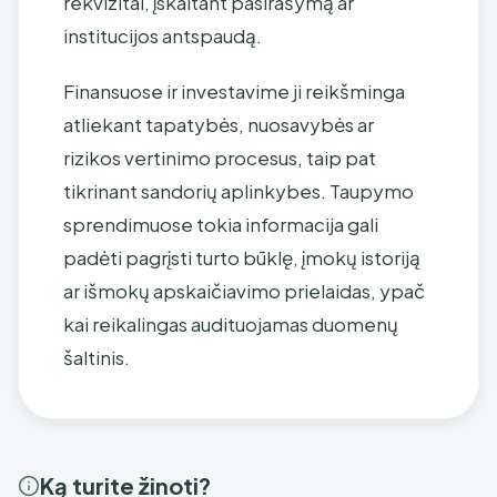
rekvizitai, įskaitant pasirašymą ar
institucijos antspaudą.
Finansuose ir investavime ji reikšminga
atliekant tapatybės, nuosavybės ar
rizikos vertinimo procesus, taip pat
tikrinant sandorių aplinkybes. Taupymo
sprendimuose tokia informacija gali
padėti pagrįsti turto būklę, įmokų istoriją
ar išmokų apskaičiavimo prielaidas, ypač
kai reikalingas audituojamas duomenų
šaltinis.
Ką turite žinoti?