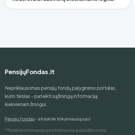
PensijųFondas.lt
Nepriklausomas pensijų fondų palyginimo portalas,
kurio tikslas - pateikti sąžiningą informaciją
kiekvienam žmogui.
Pensijų fondas
- atraskite tinkamiausią sau!
* Pateikta informacija yra informacinio pobūdžio ir nėra