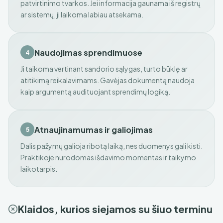
patvirtinimo tvarkos. Jei informacija gaunama iš registrų
ar sistemų, ji laikoma labiau atsekama.
Naudojimas sprendimuose
4
Ji taikoma vertinant sandorio sąlygas, turto būklę ar
atitikimą reikalavimams. Gavėjas dokumentą naudoja
kaip argumentą audituojant sprendimų logiką.
Atnaujinamumas ir galiojimas
5
Dalis pažymų galioja ribotą laiką, nes duomenys gali kisti.
Praktikoje nurodomas išdavimo momentas ir taikymo
laikotarpis.
Klaidos, kurios siejamos su šiuo terminu