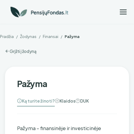
Pradžia
/
Žodynas
/
Finansai
/
Pažyma
Grįžti į žodyną
Pažyma
Ką turite žinoti?
Klaidos
DUK
Pažyma – finansinėje ir investicinėje