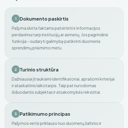
Dokumento paskirtis
1
Pažyma skirta faktams patvirtinti ir informacijos
perdavimui tarp institucijų ar asmenų. Jos pagrindinė
funkcija – sudaryti galimybę patikrinti duomenis
sprendimų priėmimo metu.
Turinio struktūra
2
Dažniausiai įtraukiami identifikatoriai, aprašomi kriterijai
ir ataskaitinis laikotarpis. Taip pat nurodomas
išduodantis subjektas ir atsakomybės rekvizitai.
Patikimumo principas
3
Pažymos vertė priklauso nuo duomenų šaltinio ir