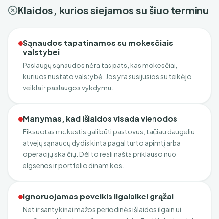
Klaidos, kurios siejamos su šiuo terminu
Sąnaudos tapatinamos su mokesčiais
valstybei
Paslaugų sąnaudos nėra tas pats, kas mokesčiai,
kuriuos nustato valstybė. Jos yra susijusios su teikėjo
veikla ir paslaugos vykdymu.
Manymas, kad išlaidos visada vienodos
Fiksuotas mokestis gali būti pastovus, tačiau daugeliu
atvejų sąnaudų dydis kinta pagal turto apimtį arba
operacijų skaičių. Dėl to reali našta priklauso nuo
elgsenos ir portfelio dinamikos.
Ignoruojamas poveikis ilgalaikei grąžai
Net ir santykinai mažos periodinės išlaidos ilgainiui