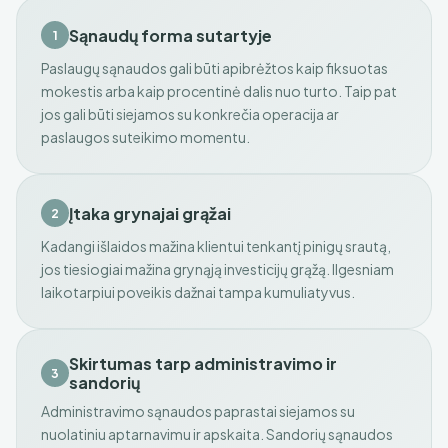
Sąnaudų forma sutartyje
1
Paslaugų sąnaudos gali būti apibrėžtos kaip fiksuotas
mokestis arba kaip procentinė dalis nuo turto. Taip pat
jos gali būti siejamos su konkrečia operacija ar
paslaugos suteikimo momentu.
Įtaka grynajai grąžai
2
Kadangi išlaidos mažina klientui tenkantį pinigų srautą,
jos tiesiogiai mažina grynąją investicijų grąžą. Ilgesniam
laikotarpiui poveikis dažnai tampa kumuliatyvus.
Skirtumas tarp administravimo ir
3
sandorių
Administravimo sąnaudos paprastai siejamos su
nuolatiniu aptarnavimu ir apskaita. Sandorių sąnaudos