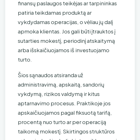
finansų paslaugos teikėjas ar tarpininkas
patiria teikdamas produktą ar
vykdydamas operacijas, o vėliau jų dalį
apmoka klientas. Jos gali būti įtrauktos į
sutarties mokestį, periodinį atskaitymą
arba išskaičiuojamos iš investuojamo
turto.
Šios sąnaudos atsiranda už
administravimą, apskaitą, sandorių
vykdymą, rizikos valdymą ir kitus
aptarnavimo procesus. Praktikoje jos
apskaičiuojamos pagal fiksuotą tarifą,
procentą nuo turto ar per operaciją
taikomą mokestį. Skirtingos struktūros