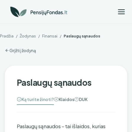
Pradžia
/
Žodynas
/
Finansai
/
Paslaugų sąnaudos
Grįžti į žodyną
Paslaugų sąnaudos
Ką turite žinoti?
Klaidos
DUK
Paslaugų sąnaudos – tai išlaidos, kurias