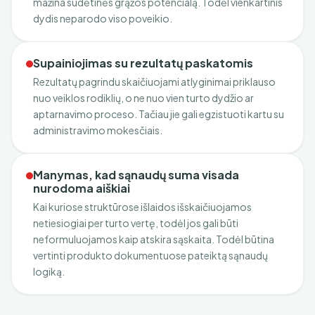
mažina sudėtinės grąžos potencialą. Todėl vienkartinis
dydis neparodo viso poveikio.
Supainiojimas su rezultatų paskatomis
Rezultatų pagrindu skaičiuojami atlyginimai priklauso
nuo veiklos rodiklių, o ne nuo vien turto dydžio ar
aptarnavimo proceso. Tačiau jie gali egzistuoti kartu su
administravimo mokesčiais.
Manymas, kad sąnaudų suma visada
nurodoma aiškiai
Kai kuriose struktūrose išlaidos išskaičiuojamos
netiesiogiai per turto vertę, todėl jos gali būti
neformuluojamos kaip atskira sąskaita. Todėl būtina
vertinti produkto dokumentuose pateiktą sąnaudų
logiką.