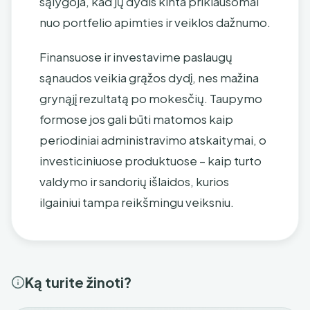
sąlygoja, kad jų dydis kinta priklausomai
nuo portfelio apimties ir veiklos dažnumo.
Finansuose ir investavime paslaugų
sąnaudos veikia grąžos dydį, nes mažina
grynąjį rezultatą po mokesčių. Taupymo
formose jos gali būti matomos kaip
periodiniai administravimo atskaitymai, o
investiciniuose produktuose – kaip turto
valdymo ir sandorių išlaidos, kurios
ilgainiui tampa reikšmingu veiksniu.
Ką turite žinoti?