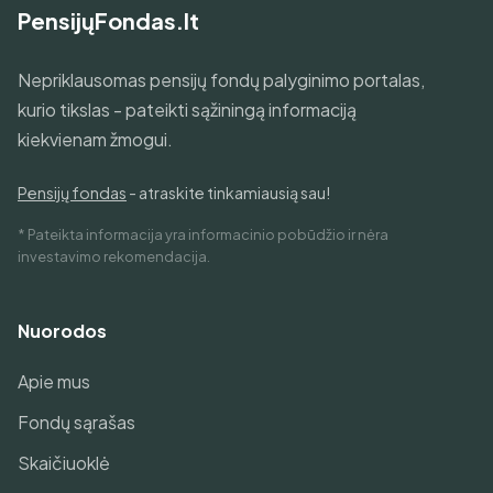
PensijųFondas.lt
Nepriklausomas pensijų fondų palyginimo portalas,
kurio tikslas - pateikti sąžiningą informaciją
kiekvienam žmogui.
Pensijų fondas
- atraskite tinkamiausią sau!
* Pateikta informacija yra informacinio pobūdžio ir nėra
investavimo rekomendacija.
Nuorodos
Apie mus
Fondų sąrašas
Skaičiuoklė