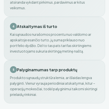
atsiranda vykdant pirkimus, pardavimus ar kitus
veiksmus.
Atskaitymas iš turto
4
Kai sąnaudos nurašomos procentu nuo valdomo ar
apskaitoje esančio turto, jų suma priklauso nuo
portfelio dydžio. Dėl to tas pats tarifas skirtingiems
investuotojams sukuria skirtingą metinę naštą.
Palyginamumas tarp produktų
5
Produkto sąnaudų struktūra lemia, ar išlaidas lengva
palyginti. Vienur vyrauja periodiniai atskaitymai, kitur –
operacijų mokesčiai, todėl palyginimui taikomi skirtingi
prielaidų rinkiniai.