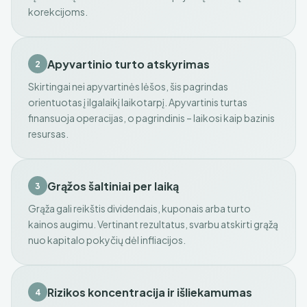
korekcijoms.
Apyvartinio turto atskyrimas
2
Skirtingai nei apyvartinės lėšos, šis pagrindas
orientuotas į ilgalaikį laikotarpį. Apyvartinis turtas
finansuoja operacijas, o pagrindinis – laikosi kaip bazinis
resursas.
Grąžos šaltiniai per laiką
3
Grąža gali reikštis dividendais, kuponais arba turto
kainos augimu. Vertinant rezultatus, svarbu atskirti grąžą
nuo kapitalo pokyčių dėl infliacijos.
Rizikos koncentracija ir išliekamumas
4