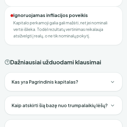
Ignoruojamas infliacijos poveikis
Kapitalo perkamoji galia gali mažėti, net jei nominali
vertė išlieka. Todėl rezultatų vertinimas reikalauja
atsižvelgti į realų, o ne tik nominalų pokytį.
Dažniausiai užduodami klausimai
Kas yra Pagrindinis kapitalas?
Kaip atskirti šią bazę nuo trumpalaikių lėšų?