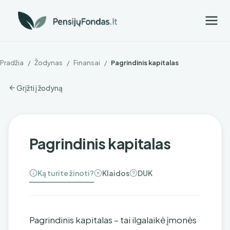
Pradžia
/
Žodynas
/
Finansai
/
Pagrindinis kapitalas
Grįžti į žodyną
Pagrindinis kapitalas
Ką turite žinoti?
Klaidos
DUK
Pagrindinis kapitalas – tai ilgalaikė įmonės