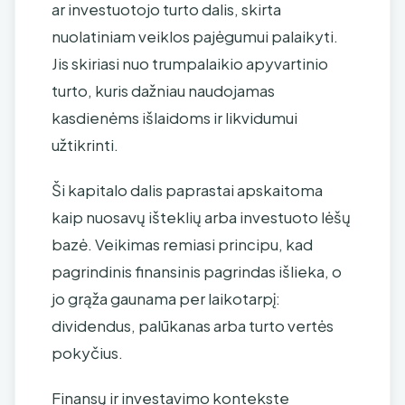
ar investuotojo turto dalis, skirta
nuolatiniam veiklos pajėgumui palaikyti.
Jis skiriasi nuo trumpalaikio apyvartinio
turto, kuris dažniau naudojamas
kasdienėms išlaidoms ir likvidumui
užtikrinti.
Ši kapitalo dalis paprastai apskaitoma
kaip nuosavų išteklių arba investuoto lėšų
bazė. Veikimas remiasi principu, kad
pagrindinis finansinis pagrindas išlieka, o
jo grąža gaunama per laikotarpį:
dividendus, palūkanas arba turto vertės
pokyčius.
Finansų ir investavimo kontekste