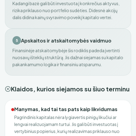
Kadangi bazė gali būti investuota į konkrečius aktyvus,
rizika priklauso nuo portfelio sudėties. Didesnė akcijų
dalis didina kainų svyravimo poveikį kapitalo vertei.
Apskaitos ir atskaitomybės vaidmuo
5
Finansinėje atskaitomybėje šis rodiklis padeda įvertinti
nuosavų išteklių struktūrą. Jis dažnai siejamas su kapitalo
pakankamumo logika ir finansiniu atsparumu.
Klaidos, kurios siejamos su šiuo terminu
Manymas, kad tai tas pats kaip likvidumas
Pagrindinis kapitalas nėra lygiavertis pinigų likučiui ar
lengvai realizuojamam turtui. Jis gali būti investuotas į
vertybinius popierius, kurių realizavimas priklauso nuo