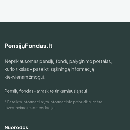
PensijųFondas.lt
Nepriklausomas pensijų fondų palyginimo portalas,
kurio tikslas - pateikti sąžiningą informaciją
kiekvienam žmogui.
Pensijų fondas
- atraskite tinkamiausią sau!
* Pateikta informacija yra informacinio pobūdžio ir nėra
investavimo rekomendacija.
Nuorodos