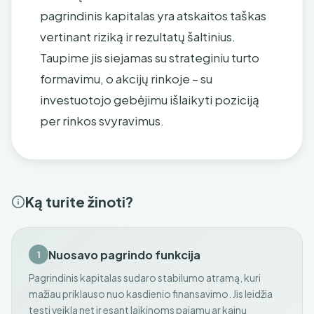
pagrindinis kapitalas yra atskaitos taškas
vertinant riziką ir rezultatų šaltinius.
Taupime jis siejamas su strateginiu turto
formavimu, o akcijų rinkoje – su
investuotojo gebėjimu išlaikyti poziciją
per rinkos svyravimus.
Ką turite žinoti?
Nuosavo pagrindo funkcija
1
Pagrindinis kapitalas sudaro stabilumo atramą, kuri
mažiau priklauso nuo kasdienio finansavimo. Jis leidžia
tęsti veiklą net ir esant laikinoms pajamų ar kainų