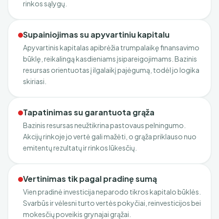
rinkos sąlygų.
Supainiojimas su apyvartiniu kapitalu
Apyvartinis kapitalas apibrėžia trumpalaikę finansavimo
būklę, reikalingą kasdieniams įsipareigojimams. Bazinis
resursas orientuotas į ilgalaikį pajėgumą, todėl jo logika
skiriasi.
Tapatinimas su garantuota grąža
Bazinis resursas neužtikrina pastovaus pelningumo.
Akcijų rinkoje jo vertė gali mažėti, o grąža priklauso nuo
emitentų rezultatų ir rinkos lūkesčių.
Vertinimas tik pagal pradinę sumą
Vien pradinė investicija neparodo tikros kapitalo būklės.
Svarbūs ir vėlesni turto vertės pokyčiai, reinvesticijos bei
mokesčių poveikis grynajai grąžai.