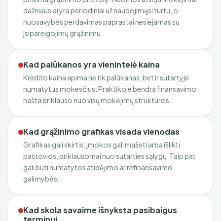
dažniausiai yra periodiniai už naudojimąsi turtu, o
nuosavybės perdavimas paprastai nesiejamas su
įsipareigojimų grąžinimu.
Kad palūkanos yra vienintelė kaina
Kredito kaina apima ne tik palūkanas, bet ir sutartyje
numatytus mokesčius. Praktikoje bendra finansavimo
našta priklauso nuo visų mokėjimų struktūros.
Kad grąžinimo grafikas visada vienodas
Grafikas gali skirtis: įmokos gali mažėti arba išlikti
pastovios, priklausomai nuo sutarties sąlygų. Taip pat
gali būti numatytos atidėjimo ar refinansavimo
galimybės.
Kad skola savaime išnyksta pasibaigus
terminui