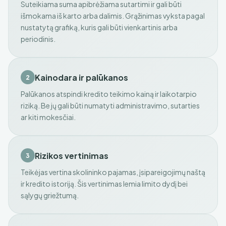
Suteikiama suma apibrėžiama sutartimi ir gali būti
išmokama iš karto arba dalimis. Grąžinimas vyksta pagal
nustatytą grafiką, kuris gali būti vienkartinis arba
periodinis.
Kainodara ir palūkanos
2
Palūkanos atspindi kredito teikimo kainą ir laikotarpio
riziką. Be jų gali būti numatyti administravimo, sutarties
ar kiti mokesčiai.
Rizikos vertinimas
3
Teikėjas vertina skolininko pajamas, įsipareigojimų naštą
ir kredito istoriją. Šis vertinimas lemia limito dydį bei
sąlygų griežtumą.