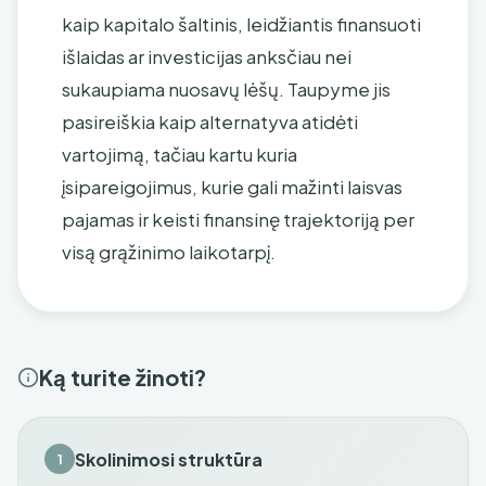
kaip kapitalo šaltinis, leidžiantis finansuoti
išlaidas ar investicijas anksčiau nei
sukaupiama nuosavų lėšų. Taupyme jis
pasireiškia kaip alternatyva atidėti
vartojimą, tačiau kartu kuria
įsipareigojimus, kurie gali mažinti laisvas
pajamas ir keisti finansinę trajektoriją per
visą grąžinimo laikotarpį.
Ką turite žinoti?
Skolinimosi struktūra
1