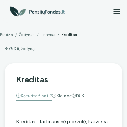
Pradžia
/
Žodynas
/
Finansai
/
Kreditas
Grįžti į žodyną
Kreditas
Ką turite žinoti?
Klaidos
DUK
Kreditas – tai finansinė prievolė, kai viena