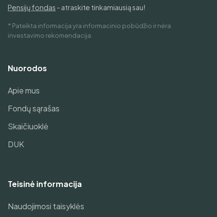
Pensijų fondas
- atraskite tinkamiausią sau!
* Pateikta informacija yra informacinio pobūdžio ir nėra
investavimo rekomendacija.
Nuorodos
Apie mus
Fondų sąrašas
Skaičiuoklė
DUK
Teisinė informacija
Naudojimosi taisyklės