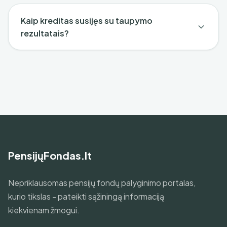
Kaip kreditas susijęs su taupymo
rezultatais?
PensijųFondas.lt
Nepriklausomas pensijų fondų palyginimo portalas,
kurio tikslas - pateikti sąžiningą informaciją
kiekvienam žmogui.