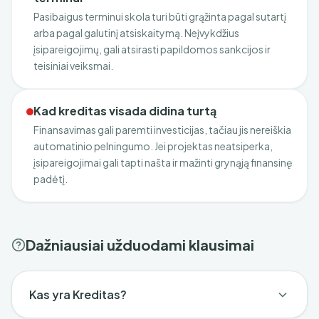
Pasibaigus terminui skola turi būti grąžinta pagal sutartį
arba pagal galutinį atsiskaitymą. Neįvykdžius
įsipareigojimų, gali atsirasti papildomos sankcijos ir
teisiniai veiksmai.
Kad kreditas visada didina turtą
Finansavimas gali paremti investicijas, tačiau jis nereiškia
automatinio pelningumo. Jei projektas neatsiperka,
įsipareigojimai gali tapti našta ir mažinti grynąją finansinę
padėtį.
Dažniausiai užduodami klausimai
Kas yra Kreditas?