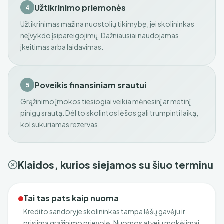
Užtikrinimo priemonės
4
Užtikrinimas mažina nuostolių tikimybę, jei skolininkas
neįvykdo įsipareigojimų. Dažniausiai naudojamas
įkeitimas arba laidavimas.
Poveikis finansiniam srautui
5
Grąžinimo įmokos tiesiogiai veikia mėnesinį ar metinį
pinigų srautą. Dėl to skolintos lėšos gali trumpinti laiką,
kol sukuriamas rezervas.
Klaidos, kurios siejamos su šiuo terminu
Tai tas pats kaip nuoma
Kredito sandoryje skolininkas tampa lėšų gavėju ir
prisiima grąžinimo prievolę. Nuomos atveju mokėjimai