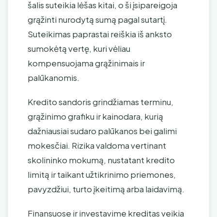
šalis suteikia lėšas kitai, o ši įsipareigoja
grąžinti nurodytą sumą pagal sutartį.
Suteikimas paprastai reiškia iš anksto
sumokėtą vertę, kuri vėliau
kompensuojama grąžinimais ir
palūkanomis.
Kredito sandoris grindžiamas terminu,
grąžinimo grafiku ir kainodara, kurią
dažniausiai sudaro palūkanos bei galimi
mokesčiai. Rizika valdoma vertinant
skolininko mokumą, nustatant kredito
limitą ir taikant užtikrinimo priemones,
pavyzdžiui, turto įkeitimą arba laidavimą.
Finansuose ir investavime kreditas veikia