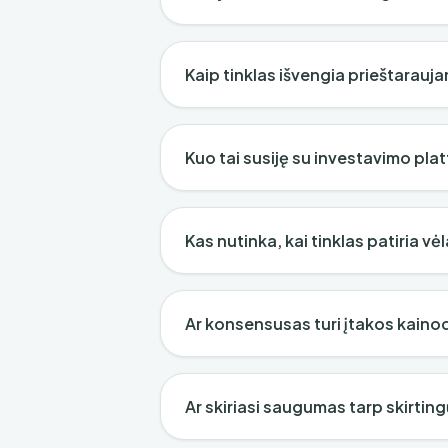
Kaip tinklas išvengia prieštarauja
Kuo tai susiję su investavimo pl
Kas nutinka, kai tinklas patiria v
Ar konsensusas turi įtakos kainoda
Ar skiriasi saugumas tarp skirti