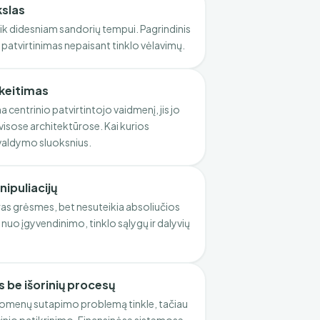
kslas
ik didesniam sandorių tempui. Pagrindinis
 patvirtinimas nepaisant tinklo vėlavimų.
akeitimas
centrinio patvirtintojo vaidmenį, jis jo
isose architektūrose. Kai kurios
valdymo sluoksnius.
nipuliacijų
as grėsmes, bet nesuteikia absoliučios
nuo įgyvendinimo, tinklo sąlygų ir dalyvių
be išorinių procesų
omenų sutapimo problemą tinkle, tačiau