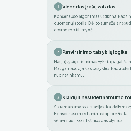
Vienodas įrašų vaizdas
1
Konsensuso algoritmas užtikrina, kad tink
duomenų istoriją. Dėl to sumažėja nesud
atsiradimo tikimybė.
Patvirtinimo taisyklių logika
2
Naujų įvykių priėmimas vyksta pagal iš a
Mazgai naudoja šias taisykles, kad atskir
nuo netinkamų.
Klaidų ir nesuderinamumo to
3
Sistema numato situacijas, kai dalis mazgų 
Konsensuso mechanizmai apibrėžia, kaip 
vėlavimus ir konfliktinius pasiūlymus.