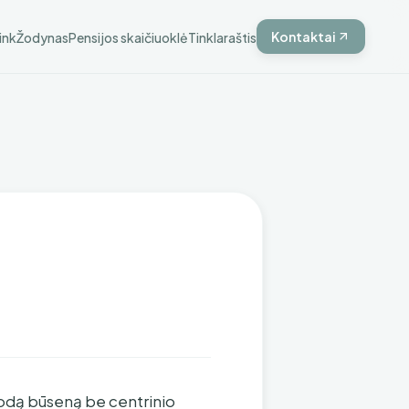
Kontaktai
ink
Žodynas
Pensijos skaičiuoklė
Tinklaraštis
enodą būseną be centrinio