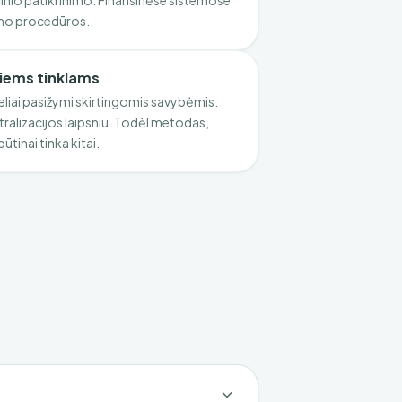
acinio patikrinimo. Finansinėse sistemose
ldymo procedūros.
iems tinklams
liai pasižymi skirtingomis savybėmis:
ralizacijos laipsniu. Todėl metodas,
būtinai tinka kitai.