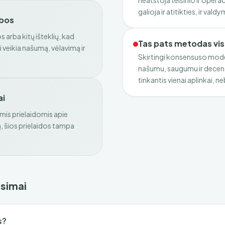
neatstoja teisinio ir oper
galioja ir atitikties, ir va
ibos
 arba kitų išteklių, kad
Tas pats metodas vis
i veikia našumą, vėlavimą ir
Skirtingi konsensuso mode
našumu, saugumu ir decent
tinkantis vienai aplinkai, ne
ai
mis prielaidomis apie
ą, šios prielaidos tampa
usimai
s?