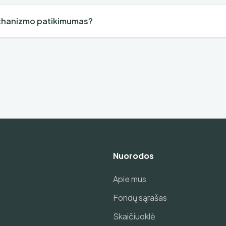
chanizmo patikimumas?
Nuorodos
Apie mus
Fondų sąrašas
Skaičiuoklė