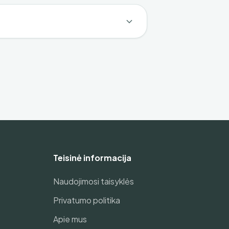
Teisinė informacija
Naudojimosi taisyklės
Privatumo politika
Apie mus