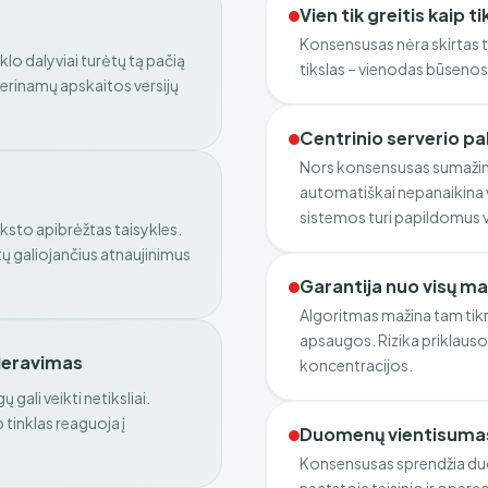
Vien tik greitis kaip ti
Konsensusas nėra skirtas t
lo dalyviai turėtų tą pačią
tikslas – vienodas būsenos
erinamų apskaitos versijų
Centrinio serverio p
Nors konsensusas sumažina 
automatiškai nepanaikina v
sistemos turi papildomus 
nksto apibrėžtas taisykles.
tų galiojančius atnaujinimus
Garantija nuo visų ma
Algoritmas mažina tam tikr
apsaugos. Rizika priklauso 
leravimas
koncentracijos.
gali veikti netiksliai.
tinklas reaguoja į
Duomenų vientisumas 
Konsensusas sprendžia du