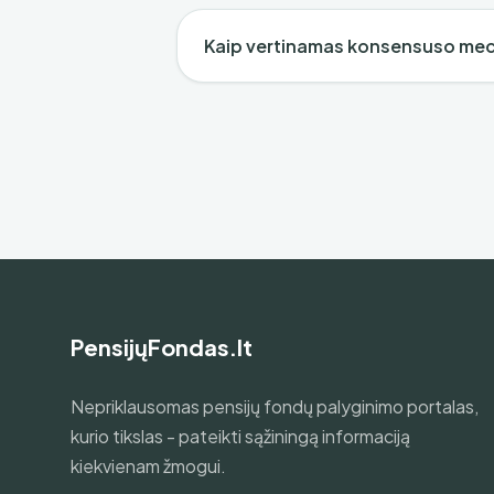
Kaip vertinamas konsensuso me
PensijųFondas.lt
Nepriklausomas pensijų fondų palyginimo portalas,
kurio tikslas - pateikti sąžiningą informaciją
kiekvienam žmogui.