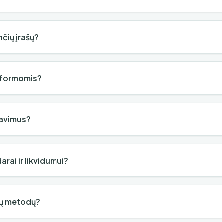
nčių įrašų?
atformomis?
ėlavimus?
rai ir likvidumui?
ngų metodų?