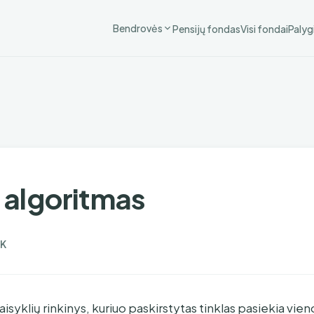
Bendrovės
Pensijų fondas
Visi fondai
Palyg
algoritmas
K
aisyklių rinkinys, kuriuo paskirstytas tinklas pasiekia vi