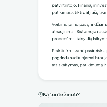
patvirtintojo. Finansų ir inve
patikimai sutikti dėl įrašų tva
Veikimo principas grindžiamas 
atnaujinimai. Sistemoje naud
procedūros, taisyklių laikymo
Praktinė reikšmė pasireiškia
pagrindu audituojamai istorij
atsiskaitymas, patikimumą ir r
Ką turite žinoti?