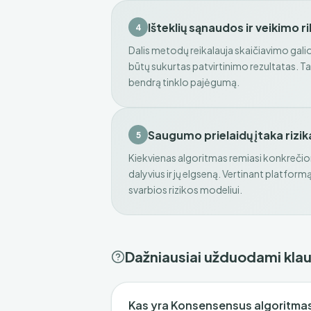
Išteklių sąnaudos ir veikimo r
4
Dalis metodų reikalauja skaičiavimo galios
būtų sukurtas patvirtinimo rezultatas. Ta
bendrą tinklo pajėgumą.
Saugumo prielaidų įtaka rizik
5
Kiekvienas algoritmas remiasi konkrečio
dalyvius ir jų elgseną. Vertinant platform
svarbios rizikos modeliui.
Dažniausiai užduodami kla
Kas yra Konsensensus algoritma