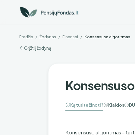
Pradžia
/
Žodynas
/
Finansai
/
Konsensuso algoritmas
Grįžti į žodyną
Konsensuso 
Ką turite žinoti?
Klaidos
DU
Konsensuso algoritmas – tai t