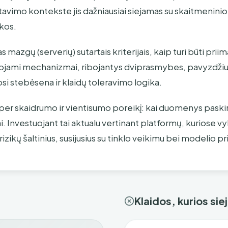
stavimo kontekste jis dažniausiai siejamas su skaitmeninio
rkos.
mazgų (serverių) sutartais kriterijais, kaip turi būti prii
ojami mechanizmai, ribojantys dviprasmybes, pavyzdžiui,
si stebėsena ir klaidų toleravimo logika.
 per skaidrumo ir vientisumo poreikį: kai duomenys pas
ai. Investuojant tai aktualu vertinant platformų, kuriose v
izikų šaltinius, susijusius su tinklo veikimu bei modelio p
Klaidos, kurios si