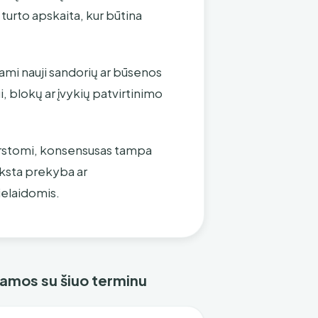
 turto apskaita, kur būtina
mami nauji sandorių ar būsenos
 blokų ar įvykių patvirtinimo
kirstomi, konsensusas tampa
yksta prekyba ar
rielaidomis.
ejamos su šiuo terminu