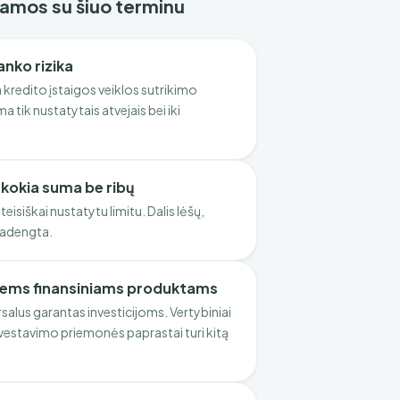
ejamos su šiuo terminu
anko rizika
kredito įstaigos veiklos sutrikimo
a tik nustatytais atvejais bei iki
okia suma be ribų
eisiškai nustatytu limitu. Dalis lėšų,
nepadengta.
iems finansiniams produktams
salus garantas investicijoms. Vertybiniai
nvestavimo priemonės paprastai turi kitą