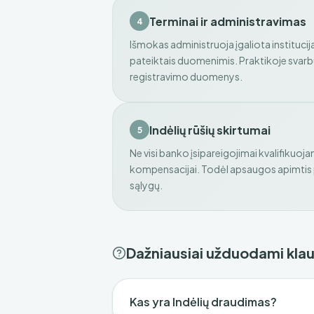
Terminai ir administravimas
4
Išmokas administruoja įgaliota instituc
pateiktais duomenimis. Praktikoje svarbū
registravimo duomenys.
Indėlių rūšių skirtumai
5
Ne visi banko įsipareigojimai kvalifikuojam
kompensacijai. Todėl apsaugos apimtis p
sąlygų.
Dažniausiai užduodami kla
Kas yra Indėlių draudimas?