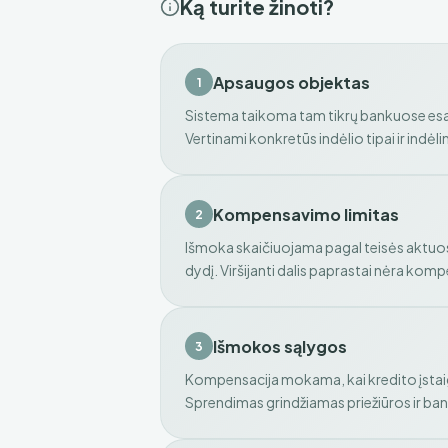
Ką turite žinoti?
Apsaugos objektas
1
Sistema taikoma tam tikrų bankuose esanč
Vertinami konkretūs indėlio tipai ir indėl
Kompensavimo limitas
2
Išmoka skaičiuojama pagal teisės aktu
dydį. Viršijanti dalis paprastai nėra ko
Išmokos sąlygos
3
Kompensacija mokama, kai kredito įstaiga
Sprendimas grindžiamas priežiūros ir ba