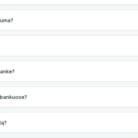
suma?
 banke?
se bankuose?
itą?