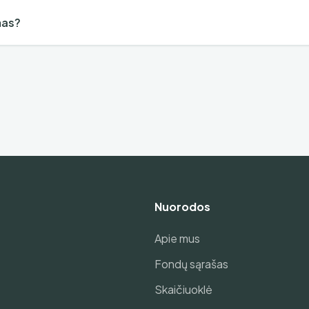
mas?
Nuorodos
Apie mus
Fondų sąrašas
Skaičiuoklė