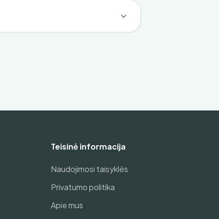
Teisinė informacija
Naudojimosi taisyklės
Privatumo politika
Apie mus