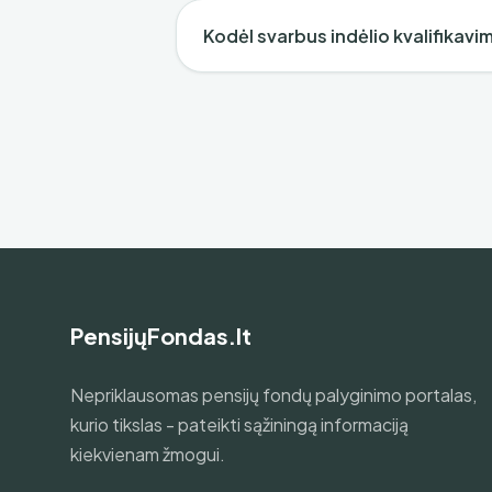
Kodėl svarbus indėlio kvalifikavi
PensijųFondas.lt
Nepriklausomas pensijų fondų palyginimo portalas,
kurio tikslas - pateikti sąžiningą informaciją
kiekvienam žmogui.