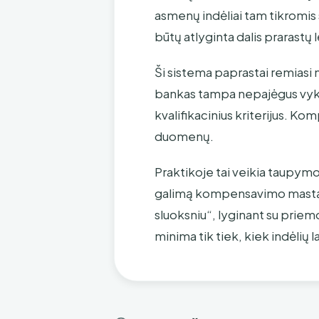
asmenų indėliai tam tikromis s
būtų atlyginta dalis prarastų 
Ši sistema paprastai remiasi 
bankas tampa nepajėgus vykd
kvalifikacinius kriterijus. Ko
duomenų.
Praktikoje tai veikia taupymo
galimą kompensavimo mastą.
sluoksniu“, lyginant su priem
minima tik tiek, kiek indėlių