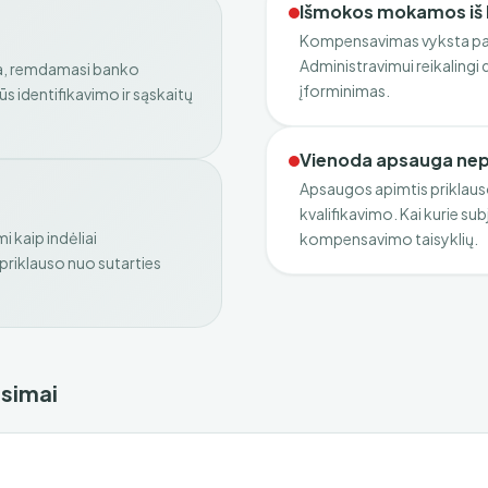
Išmokos mokamos iš k
Kompensavimas vyksta paga
Administravimui reikalingi
ija, remdamasi banko
įforminimas.
s identifikavimo ir sąskaitų
Vienoda apsauga nepr
Apsaugos apimtis priklauso
kvalifikavimo. Kai kurie subj
i kaip indėliai
kompensavimo taisyklių.
riklauso nuo sutarties
usimai