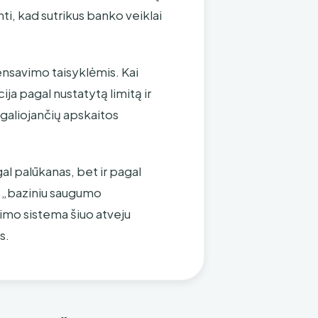
nti, kad sutrikus banko veiklai
ensavimo taisyklėmis. Kai
 pagal nustatytą limitą ir
r galiojančių apskaitos
al palūkanas, bet ir pagal
 „baziniu saugumo
pimo sistema šiuo atveju
s.