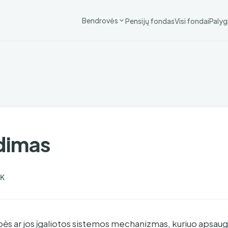
Bendrovės
Pensijų fondas
Visi fondai
Palyg
udimas
K
ybės ar jos įgaliotos sistemos mechanizmas, kuriuo apsau