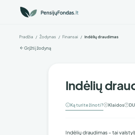
Pradžia
/
Žodynas
/
Finansai
/
Indėlių draudimas
Grįžti į žodyną
Indėlių dra
Ką turite žinoti?
Klaidos
DU
Indėlių draudimas – tai valst