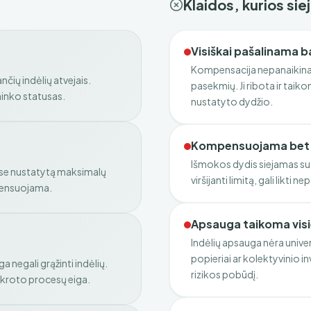
Klaidos, kurios si
Visiškai pašalinama b
Kompensacija nepanaikina 
ių indėlių atvejais.
pasekmių. Ji ribota ir taikom
ininko statusas.
nustatyto dydžio.
Kompensuojama bet k
Išmokos dydis siejamas su t
ose nustatytą maksimalų
viršijanti limitą, gali likti 
mpensuojama.
Apsauga taikoma vis
Indėlių apsauga nėra univer
popieriai ar kolektyvinio i
 negali grąžinti indėlių.
rizikos pobūdį.
nkroto procesų eiga.