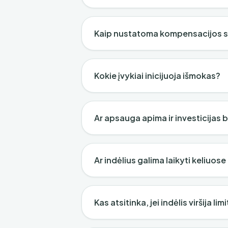
Kaip nustatoma kompensacijos 
Kokie įvykiai inicijuoja išmokas?
Ar apsauga apima ir investicijas
Ar indėlius galima laikyti keliuo
Kas atsitinka, jei indėlis viršija lim