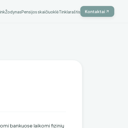
Kontaktai
ink
Žodynas
Pensijos skaičiuoklė
Tinklaraštis
gomi bankuose laikomi fizinių