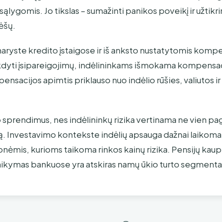
ąlygomis. Jo tikslas – sumažinti panikos poveikį ir užtikri
lėšų.
naryste kredito įstaigose ir iš anksto nustatytomis komp
yti įsipareigojimų, indėlininkams išmokama kompensacija
mpensacijos apimtis priklauso nuo indėlio rūšies, valiutos i
 sprendimus, nes indėlininkų rizika vertinama ne vien pag
 Investavimo kontekste indėlių apsauga dažnai laikoma
onėmis, kurioms taikoma rinkos kainų rizika. Pensijų kau
 laikymas bankuose yra atskiras namų ūkio turto segmenta