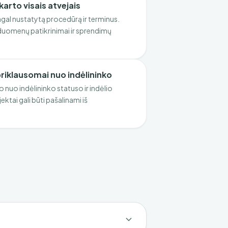
arto visais atvejais
l nustatytą procedūrą ir terminus.
 duomenų patikrinimai ir sprendimų
iklausomai nuo indėlininko
 nuo indėlininko statuso ir indėlio
ektai gali būti pašalinami iš