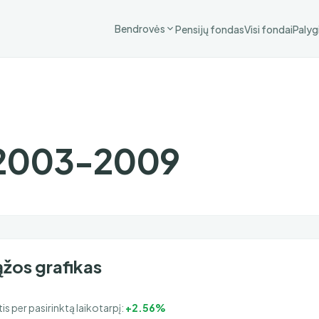
Bendrovės
Pensijų fondas
Visi fondai
Palyg
 2003-2009
žos grafikas
is per pasirinktą laikotarpį:
+2.56%