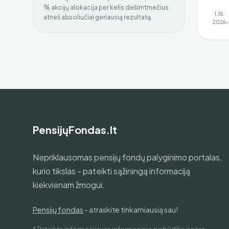
% akcijų alokacija per kelis dešimtmečius
atneš absoliučiai geriausią rezultatą.
PensijųFondas.lt
Nepriklausomas pensijų fondų palyginimo portalas,
kurio tikslas - pateikti sąžiningą informaciją
kiekvienam žmogui.
Pensijų fondas
- atraskite tinkamiausią sau!