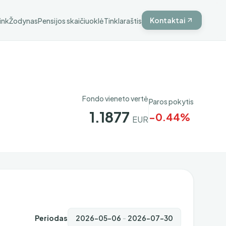
Kontaktai
ink
Žodynas
Pensijos skaičiuoklė
Tinklaraštis
Fondo vieneto vertė
Paros pokytis
1.1877
-0.44%
EUR
Periodas
-