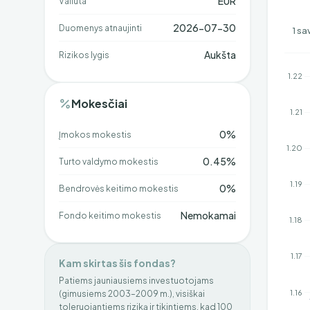
EUR
Valiuta
2026-07-30
Duomenys atnaujinti
1 sa
Aukšta
Rizikos lygis
Mokesčiai
0%
Įmokos mokestis
0.45%
Turto valdymo mokestis
0%
Bendrovės keitimo mokestis
Nemokamai
Fondo keitimo mokestis
Kam skirtas šis fondas?
Patiems jauniausiems investuotojams
(gimusiems 2003–2009 m.), visiškai
toleruojantiems riziką ir tikintiems, kad 100