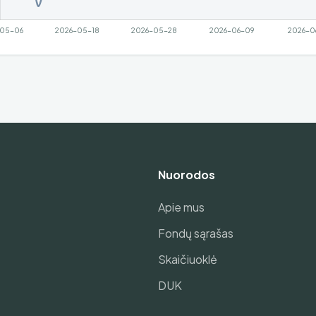
Nuorodos
Apie mus
Fondų sąrašas
Skaičiuoklė
DUK