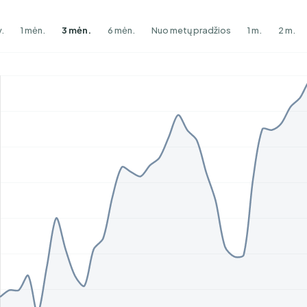
v.
1 mėn.
3 mėn.
6 mėn.
Nuo metų pradžios
1 m.
2 m.