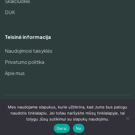
Skaičiuoklė
DUK
Teisinė informacija
Naudojimosi taisyklės
Privatumo politika
Apie mus
Mes naudojame slapukus, kurie užtikrina, kad Jums bus patogu
© 2026 Geriausias pensijų fondas Jums!. Visos teisės
naudotis tinklalapiu. Jei toliau naršysite mūsų tinklalapyje, tai
saugomos.
tolygu Jūsų sutikimui su slapukų naudojimu.
Gerai
Ne