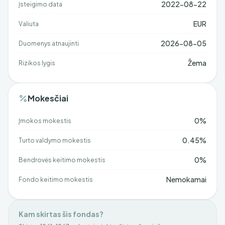
2022-08-22
Įsteigimo data
EUR
Valiuta
2026-08-05
Duomenys atnaujinti
Žema
Rizikos lygis
Mokesčiai
0%
Įmokos mokestis
0.45%
Turto valdymo mokestis
0%
Bendrovės keitimo mokestis
Nemokamai
Fondo keitimo mokestis
Kam skirtas šis fondas?