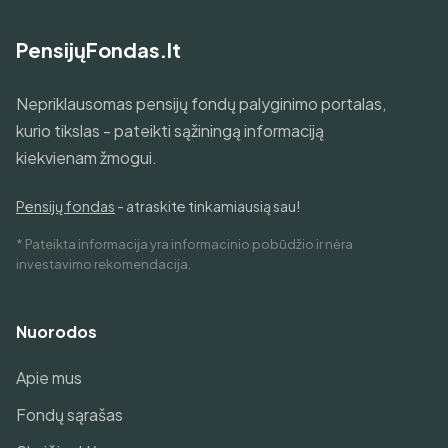
PensijųFondas.lt
Nepriklausomas pensijų fondų palyginimo portalas,
kurio tikslas - pateikti sąžiningą informaciją
kiekvienam žmogui.
Pensijų fondas
- atraskite tinkamiausią sau!
* Pateikta informacija yra informacinio pobūdžio ir nėra
investavimo rekomendacija.
Nuorodos
Apie mus
Fondų sąrašas