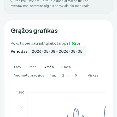
Skirtas 1961–1967 m. kartai, siekiančiai mažos rizikos
investavimo, paremto pigiais pasyviaisiais indeksais.
Grąžos grafikas
Pokytis per pasirinktą laikotarpį:
+1.52%
Periodas
-
1 sav.
1 mėn.
3 mėn.
6 mėn.
Nuo metų pradžios
1 m.
2 m.
5 m.
Viskas