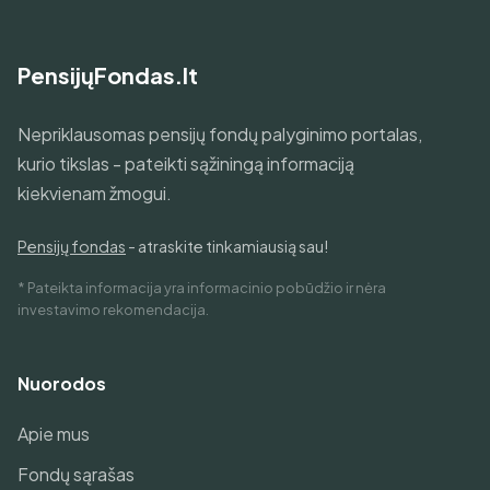
PensijųFondas.lt
Nepriklausomas pensijų fondų palyginimo portalas,
kurio tikslas - pateikti sąžiningą informaciją
kiekvienam žmogui.
Pensijų fondas
- atraskite tinkamiausią sau!
* Pateikta informacija yra informacinio pobūdžio ir nėra
investavimo rekomendacija.
Nuorodos
Apie mus
Fondų sąrašas