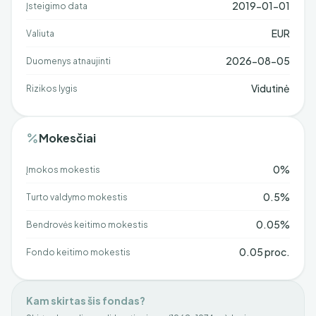
2019-01-01
Įsteigimo data
EUR
Valiuta
2026-08-05
Duomenys atnaujinti
Vidutinė
Rizikos lygis
Mokesčiai
0%
Įmokos mokestis
0.5%
Turto valdymo mokestis
0.05%
Bendrovės keitimo mokestis
0.05 proc.
Fondo keitimo mokestis
Kam skirtas šis fondas?