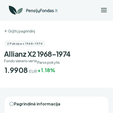
Grįžti į pagrindinį
2 Pakopa • 1968-1974
Allianz X2 1968–1974
Fondo vieneto vertė
Paros pokytis
1.9908
+1.18%
EUR
Pagrindinė informacija