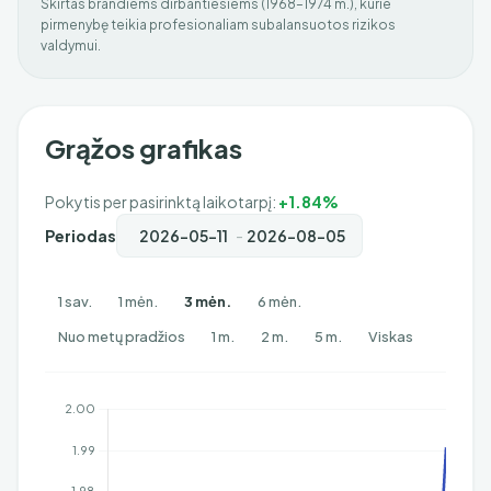
Skirtas brandiems dirbantiesiems (1968–1974 m.), kurie
pirmenybę teikia profesionaliam subalansuotos rizikos
valdymui.
Grąžos grafikas
Pokytis per pasirinktą laikotarpį:
+1.84%
Periodas
-
1 sav.
1 mėn.
3 mėn.
6 mėn.
Nuo metų pradžios
1 m.
2 m.
5 m.
Viskas