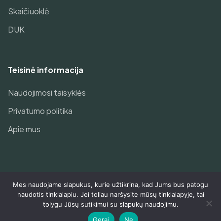
Skaičiuoklė
DUK
Teisinė informacija
Naudojimosi taisyklės
Privatumo politika
Apie mus
Mes naudojame slapukus, kurie užtikrina, kad Jums bus patogu
© 2026 Geriausias pensijų fondas Jums!. Visos teisės
naudotis tinklalapiu. Jei toliau naršysite mūsų tinklalapyje, tai
saugomos.
tolygu Jūsų sutikimui su slapukų naudojimu.
Gerai
Ne