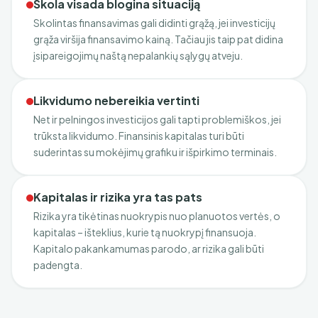
Skola visada blogina situaciją
Skolintas finansavimas gali didinti grąžą, jei investicijų
grąža viršija finansavimo kainą. Tačiau jis taip pat didina
įsipareigojimų naštą nepalankių sąlygų atveju.
Likvidumo nebereikia vertinti
Net ir pelningos investicijos gali tapti problemiškos, jei
trūksta likvidumo. Finansinis kapitalas turi būti
suderintas su mokėjimų grafiku ir išpirkimo terminais.
Kapitalas ir rizika yra tas pats
Rizika yra tikėtinas nuokrypis nuo planuotos vertės, o
kapitalas – išteklius, kurie tą nuokrypį finansuoja.
Kapitalo pakankamumas parodo, ar rizika gali būti
padengta.