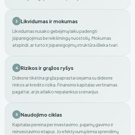
Likvidumas ir mokumas
3
Likvidumas nusako gebėjimą laiku padengti
įsipareigojimus be reikšmingų nuostolių. Mokumas
atspindi, ar turto ir įsipareigojimų struktūra išlieka tvari.
Rizikos ir grąžos ryšys
4
Didesnė tikėtina grąža paprastai siejama su didesne
rinkos ar kredito rizika. Finansinis kapitalas vertinamas
pagal tai, ar jis atlaiko nepalankius scenarijus.
Naudojimo ciklas
5
Kapitalas pereina per investavimo, pajamų gavimo ir
reinvestavimo etapus. Jo efektyvumą lemia sprendimų