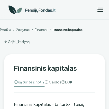
Pradžia
/
Žodynas
/
Finansai
/
Finansinis kapitalas
Grįžti į žodyną
Finansinis kapitalas
Ką turite žinoti?
Klaidos
DUK
Finansinis kapitalas – tai turto ir teisių