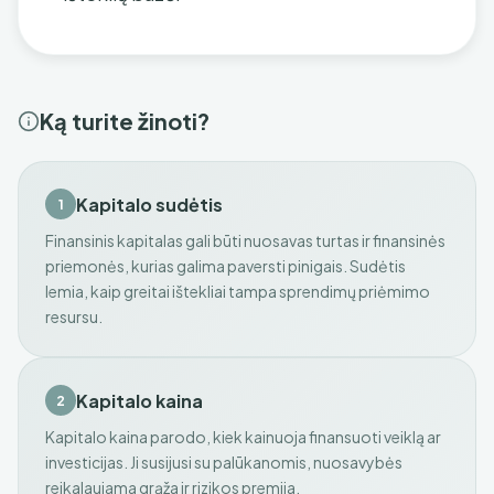
Ką turite žinoti?
Kapitalo sudėtis
1
Finansinis kapitalas gali būti nuosavas turtas ir finansinės
priemonės, kurias galima paversti pinigais. Sudėtis
lemia, kaip greitai ištekliai tampa sprendimų priėmimo
resursu.
Kapitalo kaina
2
Kapitalo kaina parodo, kiek kainuoja finansuoti veiklą ar
investicijas. Ji susijusi su palūkanomis, nuosavybės
reikalaujama grąža ir rizikos premija.