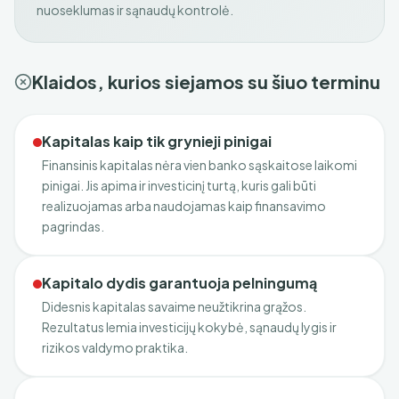
nuoseklumas ir sąnaudų kontrolė.
Klaidos, kurios siejamos su šiuo terminu
Kapitalas kaip tik grynieji pinigai
Finansinis kapitalas nėra vien banko sąskaitose laikomi
pinigai. Jis apima ir investicinį turtą, kuris gali būti
realizuojamas arba naudojamas kaip finansavimo
pagrindas.
Kapitalo dydis garantuoja pelningumą
Didesnis kapitalas savaime neužtikrina grąžos.
Rezultatus lemia investicijų kokybė, sąnaudų lygis ir
rizikos valdymo praktika.