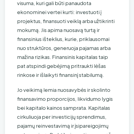
visuma, kuri gali būti panaudota
ekonominei vertei kurti: investuoti į
projektus, finansuoti veiklą arba užtikrinti
mokumą. Jis apima nuosavą turtą ir
finansinius išteklius, kurie, priklausomai
nuo struktūros, generuoja pajamas arba
mažina rizikas. Finansinis kapitalas taip
pat atspindi gebėjimą pritraukti lėšas
rinkose ir išlaikyti finansinį stabilumą.
Jo veikimą lemia nuosavybės ir skolinto
finansavimo proporcijos, likvidumo lygis
bei kapitalo kainos samprata. Kapitalas
cirkuliuoja per investicijų sprendimus,
pajamų reinvestavimą ir įsipareigojimų