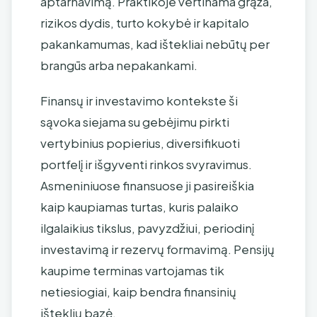
aptarnavimą. Praktikoje vertinama grąža,
rizikos dydis, turto kokybė ir kapitalo
pakankamumas, kad ištekliai nebūtų per
brangūs arba nepakankami.
Finansų ir investavimo kontekste ši
sąvoka siejama su gebėjimu pirkti
vertybinius popierius, diversifikuoti
portfelį ir išgyventi rinkos svyravimus.
Asmeniniuose finansuose ji pasireiškia
kaip kaupiamas turtas, kuris palaiko
ilgalaikius tikslus, pavyzdžiui, periodinį
investavimą ir rezervų formavimą. Pensijų
kaupime terminas vartojamas tik
netiesiogiai, kaip bendra finansinių
išteklių bazė.