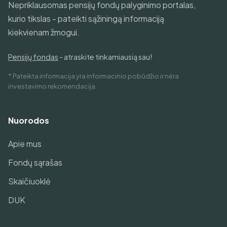
Nepriklausomas pensijų fondų palyginimo portalas,
kurio tikslas - pateikti sąžiningą informaciją
kiekvienam žmogui.
Pensijų fondas
- atraskite tinkamiausią sau!
* Pateikta informacija yra informacinio pobūdžio ir nėra
investavimo rekomendacija.
Nuorodos
Apie mus
Fondų sąrašas
Skaičiuoklė
DUK