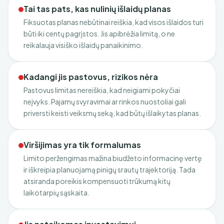
Tai tas pats, kas nulinių išlaidų planas
Fiksuotas planas nebūtinai reiškia, kad visos išlaidos turi
būti iki centų pagrįstos. Jis apibrėžia limitą, o ne
reikalauja visiško išlaidų panaikinimo.
Kadangi jis pastovus, rizikos nėra
Pastovus limitas nereiškia, kad neigiami pokyčiai
neįvyks. Pajamų svyravimai ar rinkos nuostoliai gali
priversti keisti veiksmų seką, kad būtų išlaikytas planas.
Viršijimas yra tik formalumas
Limito peržengimas mažina biudžeto informacinę vertę
ir iškreipia planuojamą pinigų srautų trajektoriją. Tada
atsiranda poreikis kompensuoti trūkumą kitų
laikotarpių sąskaita.