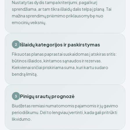
Nustatytas dydis tampa kriterijumi, pagal kurį
sprendžiama, ar tam tikra išlaidų dalis telpa į planą. Tai
mažina sprendimų priėmimo priklausomybę nuo
emocinių veiksnių.
Išlaidų kategorijos ir paskirstymas
2
Fiksuotas planas paprastai suskaidomas į atskiras sritis:
būtinos išlaidos, kintamos sąnaudos ir rezervas.
Kiekvienai sričiai priskiriama suma, kuri kartu sudaro
bendrą limitą.
Pinigų srautų prognozė
3
Biudžetas remiasi numatomomis pajamomis ir jų gavimo
periodiškumu. Dėl to lengviau įvertinti, kada gali pritrūkti
likvidumo.