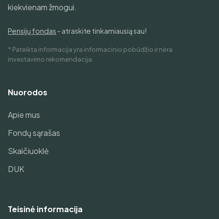
kiekvienam žmogui.
Pensijų fondas
- atraskite tinkamiausią sau!
* Pateikta informacija yra informacinio pobūdžio ir nėra
investavimo rekomendacija.
Nuorodos
Apie mus
Fondų sąrašas
Skaičiuoklė
DUK
Teisinė informacija