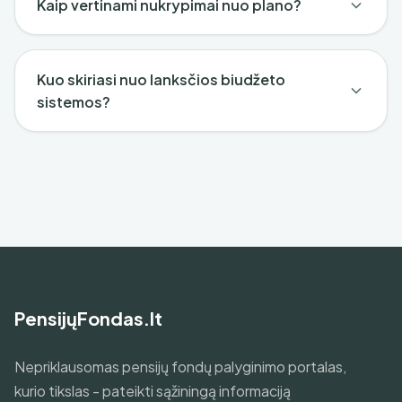
Kaip vertinami nukrypimai nuo plano?
Kuo skiriasi nuo lanksčios biudžeto
sistemos?
PensijųFondas.lt
Nepriklausomas pensijų fondų palyginimo portalas,
kurio tikslas - pateikti sąžiningą informaciją