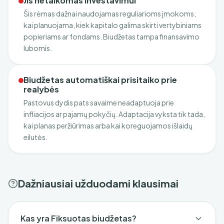
Jis netaikomas investavimui
Šis rėmas dažnai naudojamas reguliarioms įmokoms,
kai planuojama, kiek kapitalo galima skirti vertybiniams
popieriams ar fondams. Biudžetas tampa finansavimo
lubomis.
Biudžetas automatiškai prisitaiko prie
realybės
Pastovus dydis pats savaime neadaptuoja prie
infliacijos ar pajamų pokyčių. Adaptacija vyksta tik tada,
kai planas peržiūrimas arba kai koreguojamos išlaidų
eilutės.
Dažniausiai užduodami klausimai
Kas yra Fiksuotas biudžetas?