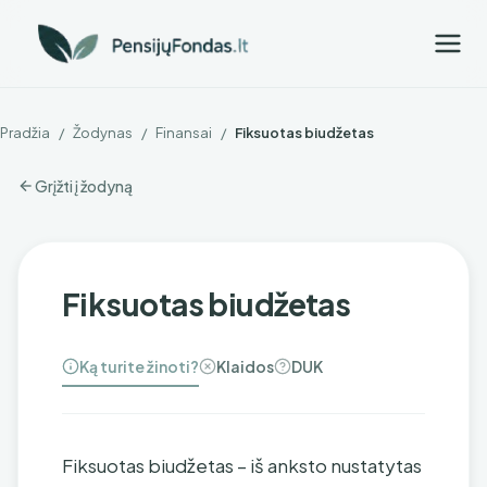
Pradžia
/
Žodynas
/
Finansai
/
Fiksuotas biudžetas
Grįžti į žodyną
Fiksuotas biudžetas
Ką turite žinoti?
Klaidos
DUK
Fiksuotas biudžetas – iš anksto nustatytas