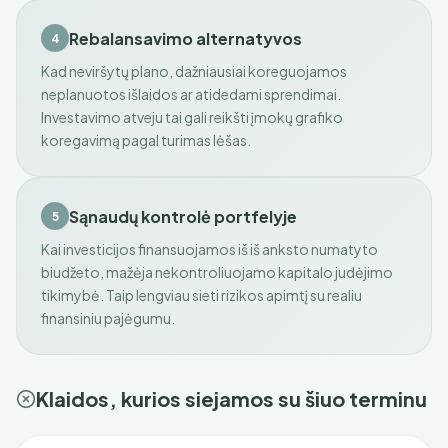
Rebalansavimo alternatyvos
4
Kad neviršytų plano, dažniausiai koreguojamos
neplanuotos išlaidos ar atidedami sprendimai.
Investavimo atveju tai gali reikšti įmokų grafiko
koregavimą pagal turimas lėšas.
Sąnaudų kontrolė portfelyje
5
Kai investicijos finansuojamos iš iš anksto numatyto
biudžeto, mažėja nekontroliuojamo kapitalo judėjimo
tikimybė. Taip lengviau sieti rizikos apimtį su realiu
finansiniu pajėgumu.
Klaidos, kurios siejamos su šiuo terminu