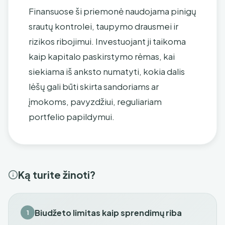
Finansuose ši priemonė naudojama pinigų
srautų kontrolei, taupymo drausmei ir
rizikos ribojimui. Investuojant ji taikoma
kaip kapitalo paskirstymo rėmas, kai
siekiama iš anksto numatyti, kokia dalis
lėšų gali būti skirta sandoriams ar
įmokoms, pavyzdžiui, reguliariam
portfelio papildymui.
Ką turite žinoti?
Biudžeto limitas kaip sprendimų riba
1