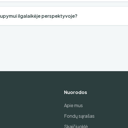
aupymui ilgalaikėje perspektyvoje?
Nuorodos
Apie mus
Fondų sąrašas
Skaičiuoklė