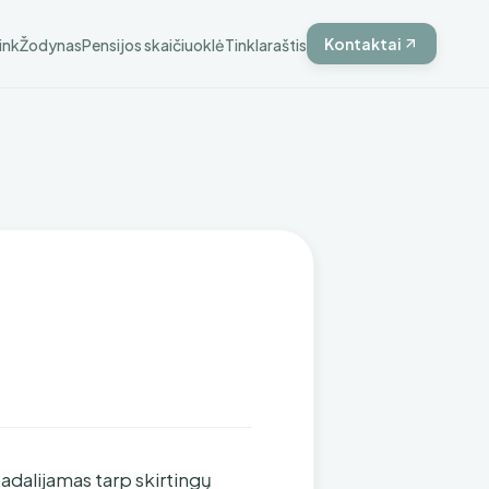
Kontaktai
ink
Žodynas
Pensijos skaičiuoklė
Tinklaraštis
padalijamas tarp skirtingų