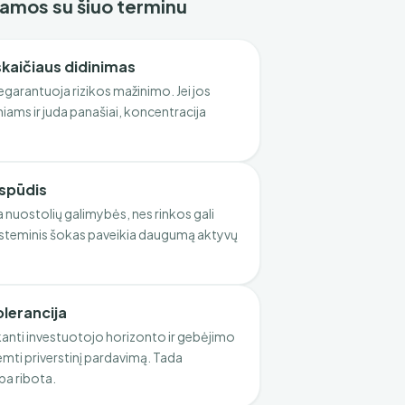
ejamos su šiuo terminu
skaičiaus didinimas
garantuoja rizikos mažinimo. Jei jos
iams ir juda panašiai, koncentracija
įspūdis
 nuostolių galimybės, nes rinkos gali
Sisteminis šokas paveikia daugumą aktyvų
olerancija
nkanti investuotojo horizonto ir gebėjimo
lemti priverstinį pardavimą. Tada
pa ribota.