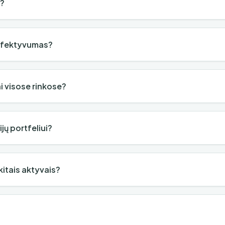
a?
 efektyvumas?
ai visose rinkose?
jų portfeliui?
 kitais aktyvais?