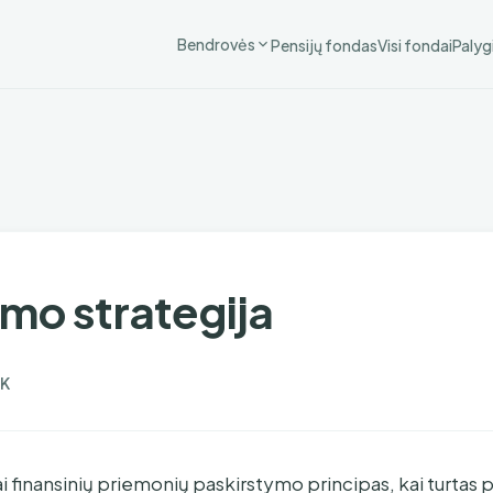
Bendrovės
Pensijų fondas
Visi fondai
Palyg
imo strategija
K
ai finansinių priemonių paskirstymo principas, kai turtas 