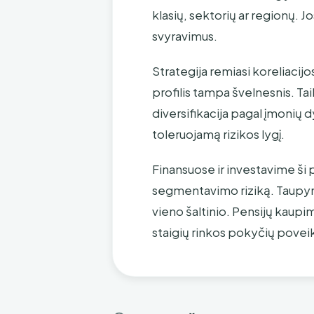
klasių, sektorių ar regionų. J
svyravimus.
Strategija remiasi koreliacijo
profilis tampa švelnesnis. Tai
diversifikacija pagal įmonių d
toleruojamą rizikos lygį.
Finansuose ir investavime ši 
segmentavimo riziką. Taupyme
vieno šaltinio. Pensijų kaupim
staigių rinkos pokyčių poveik