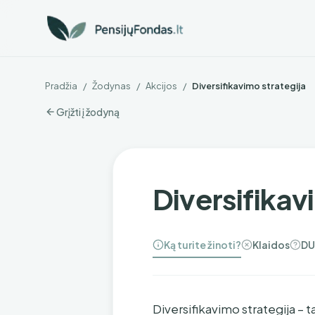
Pradžia
/
Žodynas
/
Akcijos
/
Diversifikavimo strategija
Grįžti į žodyną
Diversifikav
Ką turite žinoti?
Klaidos
DU
Diversifikavimo strategija – t