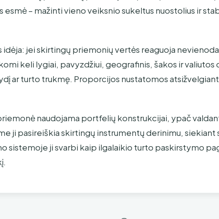
os esmė – mažinti vieno veiksnio sukeltus nuostolius ir stab
s idėja: jei skirtingų priemonių vertės reaguoja nevienoda
komi keli lygiai, pavyzdžiui, geografinis, šakos ir valiutos 
ydį ar turto trukmę. Proporcijos nustatomos atsižvelgiant į 
priemonė naudojama portfelių konstrukcijai, ypač valdant 
 ji pasireiškia skirtingų instrumentų derinimu, siekian
o sistemoje ji svarbi kaip ilgalaikio turto paskirstymo pag
į.