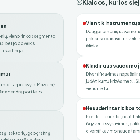
Klaidos, kurios si
Vien tik instrumentų 
mas
Daug priemonių savaime ne
monių, vieno rinkos segmento
priklauso panašiems veiksn
, bet jo poveikis
išlieka.
a skirtingai.
Klaidingas saugumo 
vimai
Diversifikavimas nepašalina
judėti kartu krizės metu. 
 kainos tarpusavyje. Mažesnė
vienu metu.
ina bendrą portfelio
Nesuderinta rizikos t
Portfelio sudėtis, neatiti
išgyventi svyravimus, gali 
diversifikavimo nauda tam
lasę, sektorių, geografinę