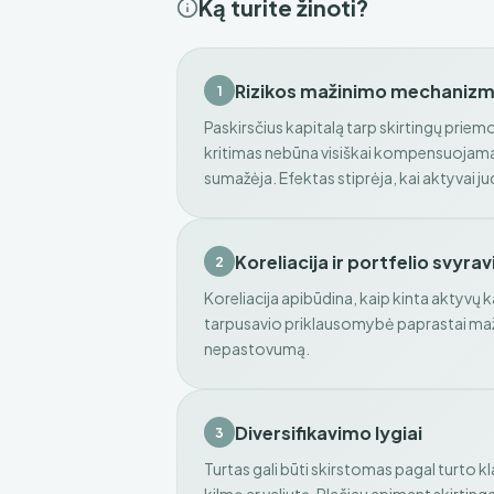
Ką turite žinoti?
Rizikos mažinimo mechaniz
1
Paskirsčius kapitalą tarp skirtingų prie
kritimas nebūna visiškai kompensuojamas
sumažėja. Efektas stiprėja, kai aktyvai jud
Koreliacija ir portfelio svyra
2
Koreliacija apibūdina, kaip kinta aktyvų
tarpusavio priklausomybė paprastai maž
nepastovumą.
Diversifikavimo lygiai
3
Turtas gali būti skirstomas pagal turto k