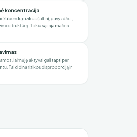
ė koncentracija
rėti bendrą rizikos šaltinį, pavyzdžiui,
vimo struktūrą. Tokia sąsaja mažina
ravimas
iamos, laimėję aktyvai gali tapti per
u. Tai didina rizikos disproporciją ir