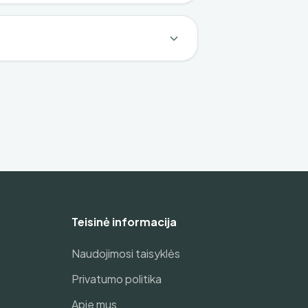
Teisinė informacija
Naudojimosi taisyklės
Privatumo politika
Apie mus