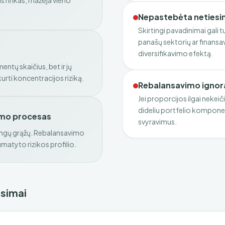
as rinkas, mažėja vieno
Nepastebėta netiesin
Skirtingi pavadinimai gali tu
panašų sektorių ar finansa
diversifikavimo efektą.
ntų skaičius, bet ir jų
tkurti koncentracijos riziką.
Rebalansavimo igno
Jei proporcijos ilgai nekeič
dideliu portfelio komponent
ymo procesas
svyravimus.
tingų grąžų. Rebalansavimo
umatyto rizikos profilio.
usimai