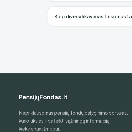
Kaip diversifikavimas taikomas t
PensijųFondas.lt
Nepriklausomas pensijų fondų palyginimo portalas,
kurio tikslas - pateikti sąžiningą informaciją
kiekvienam žmogui.