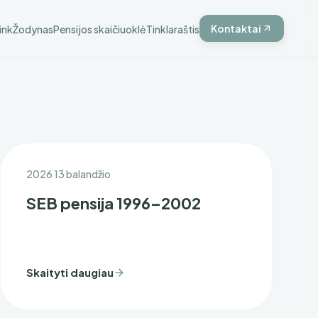
Kontaktai
ink
Žodynas
Pensijos skaičiuoklė
Tinklaraštis
2026 13 balandžio
SEB pensija 1996–2002
Skaityti daugiau