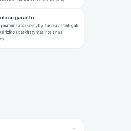
kola su garantu
 asmens atsakomybę, tačiau vis tiek gali
asi rizikos paskirstymas ir teisinės
eju.