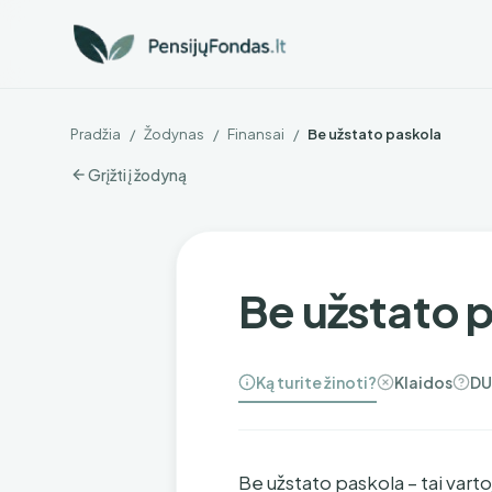
Pradžia
/
Žodynas
/
Finansai
/
Be užstato paskola
Grįžti į žodyną
Be užstato 
Ką turite žinoti?
Klaidos
DU
Be užstato paskola – tai vart