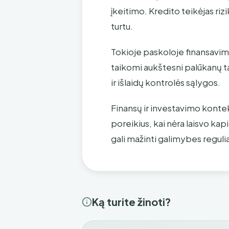
įkeitimo. Kredito teikėjas riz
turtu.
Tokioje paskoloje finansavimo 
taikomi aukštesni palūkanų ta
ir išlaidų kontrolės sąlygos.
Finansų ir investavimo kontek
poreikius, kai nėra laisvo k
gali mažinti galimybes reguliar
Ką turite žinoti?