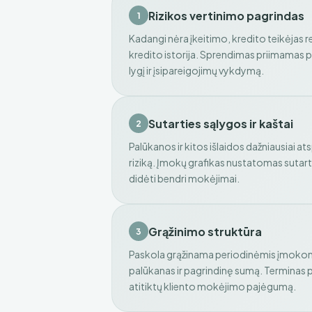
Rizikos vertinimo pagrindas
1
Kadangi nėra įkeitimo, kredito teikėjas r
kredito istorija. Sprendimas priimamas p
lygį ir įsipareigojimų vykdymą.
Sutarties sąlygos ir kaštai
2
Palūkanos ir kitos išlaidos dažniausiai a
riziką. Įmokų grafikas nustatomas sutarty
didėti bendri mokėjimai.
Grąžinimo struktūra
3
Paskola grąžinama periodinėmis įmokomis
palūkanas ir pagrindinę sumą. Terminas 
atitiktų kliento mokėjimo pajėgumą.