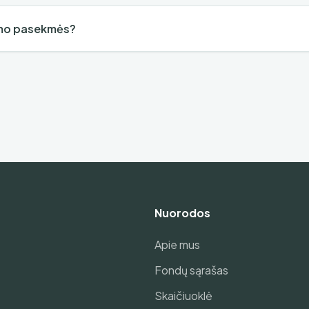
ymo pasekmės?
Nuorodos
Apie mus
Fondų sąrašas
Skaičiuoklė