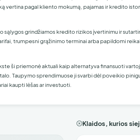
iką vertina pagal kliento mokumą, pajamas ir kredito istor
sąlygos grindžiamos kredito rizikos įvertinimu ir sutartin
rifai, trumpesni grąžinimo terminai arba papildomi reikal
ste ši priemonė aktuali kaip alternatyva finansuoti vartoj
apitalo. Taupymo sprendimuose ji svarbi dėl poveikio pini
iai kaupti lėšas ar investuoti.
Klaidos, kurios si