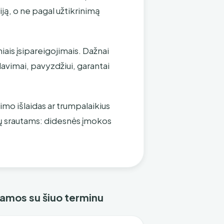
iją, o ne pagal užtikrinimą
iais įsipareigojimais. Dažnai
avimai, pavyzdžiui, garantai
imo išlaidas ar trumpalaikius
gų srautams: didesnės įmokos
ejamos su šiuo terminu