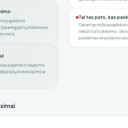
inimo
Tai tas pats, kas pas
komi papildomi
Garantas reiškia papildomą
 įsipareigojimų stebėsena.
nebūti turto įkeitimo. Skiri
imo nėra.
pasekmės nevykdymo atv
ui
sias pajamas ir taupymo
ažėja lėšų investicijoms ar
usimai