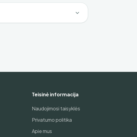
Teisinė informacija
Naudojimosi taisyklės
Privatumo politika
Apie mus