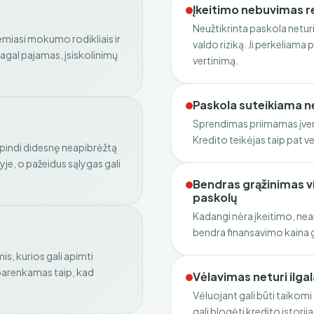
Įkeitimo nebuvimas rei
Neužtikrinta paskola neturi 
emiasi mokumo rodikliais ir
valdo riziką. Ji perkeliama 
agal pajamas, įsiskolinimų
vertinimą.
Paskola suteikiama 
Sprendimas priimamas įver
Kredito teikėjas taip pat ve
tspindi didesnę neapibrėžtą
je, o pažeidus sąlygas gali
Bendras grąžinimas vi
paskolų
Kadangi nėra įkeitimo, nea
bendra finansavimo kaina g
, kurios gali apimti
parenkamas taip, kad
Vėlavimas neturi ilga
Vėluojant gali būti taikomi 
gali blogėti kredito istorij