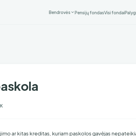
Bendrovės
Pensijų fondas
Visi fondai
Palyg
paskola
K
ojimo ar kitas kreditas, kuriam paskolos gavėjas nepateik