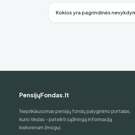
Kokios yra pagrindinės nevykd
PensijųFondas.lt
Nepriklausomas pensijų fondų palyginimo portalas,
kurio tikslas - pateikti sąžiningą informaciją
kiekvienam žmogui.