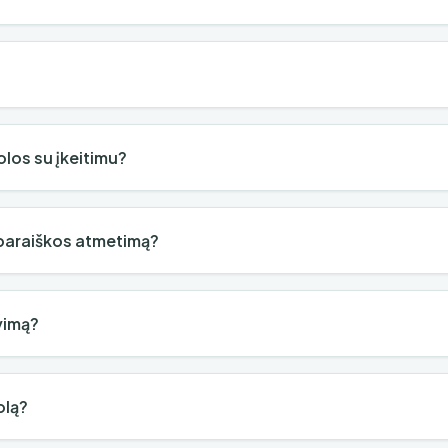
olos su įkeitimu?
 paraiškos atmetimą?
avimą?
olą?