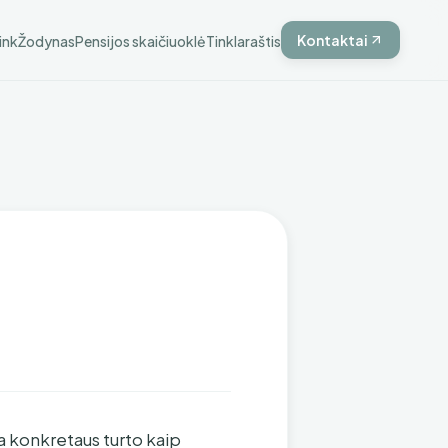
Kontaktai
ink
Žodynas
Pensijos skaičiuoklė
Tinklaraštis
ia konkretaus turto kaip