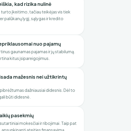
škia, kad rizika nulinė
turto įkeitimo, tačiau teikėjas vis tiek
per palūkanų lygį, sąlygas ir kredito
nepriklausomai nuo pajamų
tinus gaunamas pajamas ir jų stabilumą.
rtina kitus įsipareigojimus.
sada mažesnis nei užtikrintų
pibrėžtumas dažniausiai didesnis. Dėl to
ali būti didesnė.
laikių pasekmių
sutartiniai mokesčiai ir ribojimai. Taip pat
a, apsunkinanti ateities finansavimą.