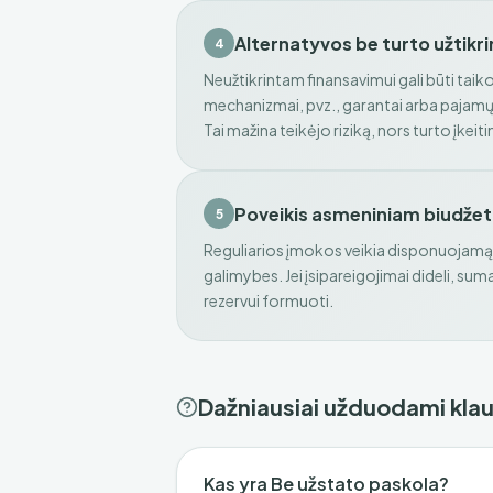
Alternatyvos be turto užtikr
4
Neužtikrintam finansavimui gali būti tai
mechanizmai, pvz., garantai arba pajamų
Tai mažina teikėjo riziką, nors turto įkeit
Poveikis asmeniniam biudžet
5
Reguliarios įmokos veikia disponuojamą
galimybes. Jei įsipareigojimai dideli, sum
rezervui formuoti.
Dažniausiai užduodami kla
Kas yra Be užstato paskola?