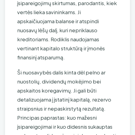
įsipareigojimų skirtumas, parodantis, kiek
vertės lieka savininkams. Ji
apskaičiuojama balanse ir atspindi
nuosavų lėšų dalį, kuri nepriklauso
kreditoriams. Rodiklis naudojamas
vertinant kapitalo struktūrą ir įmonės
finansinį atsparumą.
Ši nuosavybės dalis kinta dėl pelno ar
nuostolių, dividendų mokėjimo bei
apskaitos koregavimų. Ji gali būti
detalizuojama į įstatinį kapitalą, rezervo
straipsnius ir nepaskirstytą rezultatą.
Principas paprastas: kuo mažesni
įsipareigojimai ir kuo didesnis sukauptas