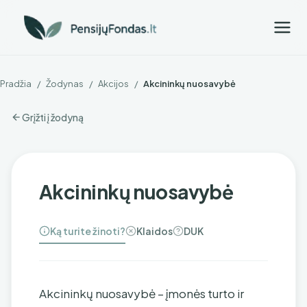
Pradžia
/
Žodynas
/
Akcijos
/
Akcininkų nuosavybė
Grįžti į žodyną
Akcininkų nuosavybė
Ką turite žinoti?
Klaidos
DUK
Akcininkų nuosavybė – įmonės turto ir