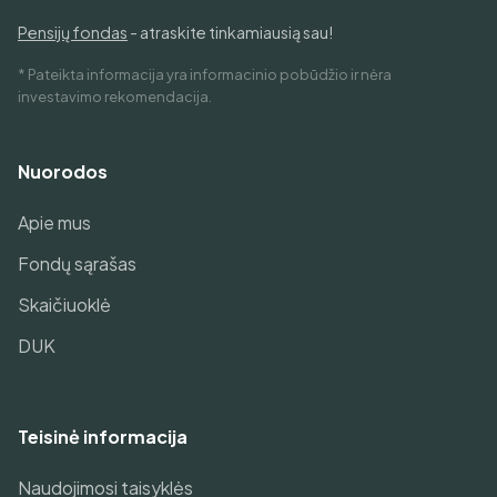
Pensijų fondas
- atraskite tinkamiausią sau!
* Pateikta informacija yra informacinio pobūdžio ir nėra
investavimo rekomendacija.
Nuorodos
Apie mus
Fondų sąrašas
Skaičiuoklė
DUK
Teisinė informacija
Naudojimosi taisyklės