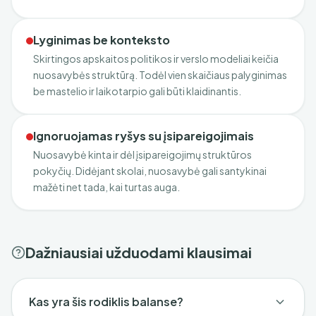
Lyginimas be konteksto
Skirtingos apskaitos politikos ir verslo modeliai keičia
nuosavybės struktūrą. Todėl vien skaičiaus palyginimas
be mastelio ir laikotarpio gali būti klaidinantis.
Ignoruojamas ryšys su įsipareigojimais
Nuosavybė kinta ir dėl įsipareigojimų struktūros
pokyčių. Didėjant skolai, nuosavybė gali santykinai
mažėti net tada, kai turtas auga.
Dažniausiai užduodami klausimai
Kas yra šis rodiklis balanse?