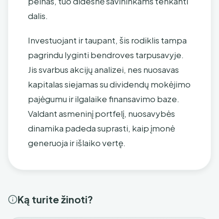
pelnas, tuo didesnė savininkams tenkanti
dalis.
Investuojant ir taupant, šis rodiklis tampa
pagrindu lyginti bendroves tarpusavyje.
Jis svarbus akcijų analizei, nes nuosavas
kapitalas siejamas su dividendų mokėjimo
pajėgumu ir ilgalaike finansavimo baze.
Valdant asmeninį portfelį, nuosavybės
dinamika padeda suprasti, kaip įmonė
generuoja ir išlaiko vertę.
Ką turite žinoti?