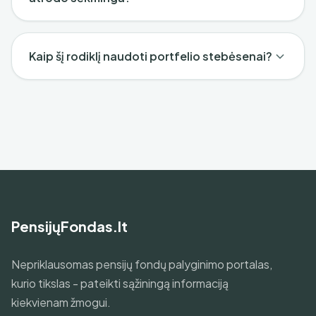
Kaip šį rodiklį naudoti portfelio stebėsenai?
PensijųFondas.lt
Nepriklausomas pensijų fondų palyginimo portalas,
kurio tikslas - pateikti sąžiningą informaciją
kiekvienam žmogui.