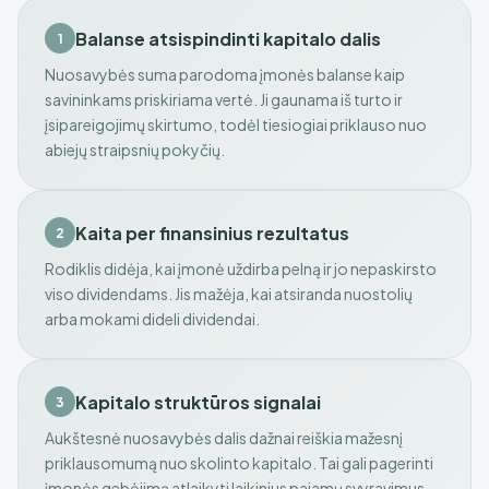
Balanse atsispindinti kapitalo dalis
1
Nuosavybės suma parodoma įmonės balanse kaip
savininkams priskiriama vertė. Ji gaunama iš turto ir
įsipareigojimų skirtumo, todėl tiesiogiai priklauso nuo
abiejų straipsnių pokyčių.
Kaita per finansinius rezultatus
2
Rodiklis didėja, kai įmonė uždirba pelną ir jo nepaskirsto
viso dividendams. Jis mažėja, kai atsiranda nuostolių
arba mokami dideli dividendai.
Kapitalo struktūros signalai
3
Aukštesnė nuosavybės dalis dažnai reiškia mažesnį
priklausomumą nuo skolinto kapitalo. Tai gali pagerinti
įmonės gebėjimą atlaikyti laikinius pajamų svyravimus.