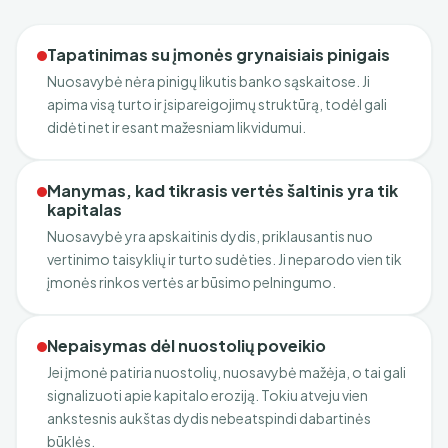
Tapatinimas su įmonės grynaisiais pinigais
Nuosavybė nėra pinigų likutis banko sąskaitose. Ji
apima visą turto ir įsipareigojimų struktūrą, todėl gali
didėti net ir esant mažesniam likvidumui.
Manymas, kad tikrasis vertės šaltinis yra tik
kapitalas
Nuosavybė yra apskaitinis dydis, priklausantis nuo
vertinimo taisyklių ir turto sudėties. Ji neparodo vien tik
įmonės rinkos vertės ar būsimo pelningumo.
Nepaisymas dėl nuostolių poveikio
Jei įmonė patiria nuostolių, nuosavybė mažėja, o tai gali
signalizuoti apie kapitalo eroziją. Tokiu atveju vien
ankstesnis aukštas dydis nebeatspindi dabartinės
būklės.