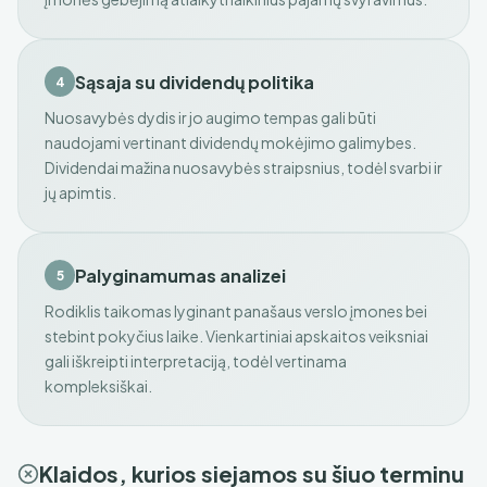
Sąsaja su dividendų politika
4
Nuosavybės dydis ir jo augimo tempas gali būti
naudojami vertinant dividendų mokėjimo galimybes.
Dividendai mažina nuosavybės straipsnius, todėl svarbi ir
jų apimtis.
Palyginamumas analizei
5
Rodiklis taikomas lyginant panašaus verslo įmones bei
stebint pokyčius laike. Vienkartiniai apskaitos veiksniai
gali iškreipti interpretaciją, todėl vertinama
kompleksiškai.
Klaidos, kurios siejamos su šiuo terminu